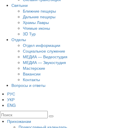
Святыни
Ближние пещеры
Дальние пещеры
Храмы Лавры
Чтимые иконы
3D Тур
Отделы
Отдел информации
Социальное служение
МЕДИА — Видеостудия
МЕДИА — Звукостудия
Мастерские
Вакансии
Контакты
Вопросы и ответы
РУС
УКР
ENG
Прихожанам
Православный календарь