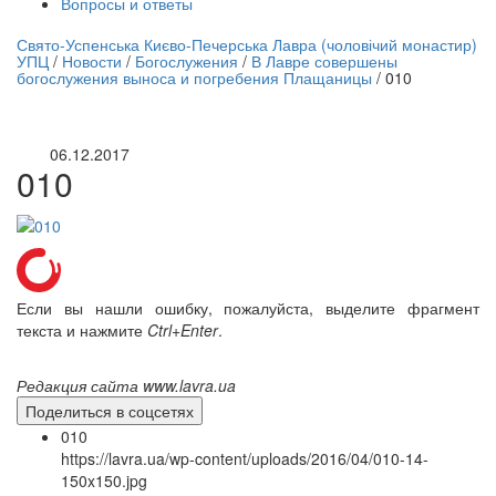
Вопросы и ответы
нлайн трансляция |
12 сентября
Свято-Успенська Києво-Печерська Лавра (чоловічий монастир)
УПЦ
/
Новости
/
Богослужения
/
В Лавре совершены
Название трансляции
богослужения выноса и погребения Плащаницы
/
010
06.12.2017
010
Если вы нашли ошибку, пожалуйста, выделите фрагмент
текста и нажмите
Ctrl+Enter
.
Редакция сайта www.lavra.ua
Поделиться в соцсетях
010
https://lavra.ua/wp-content/uploads/2016/04/010-14-
150x150.jpg