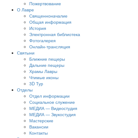
Пожертвование
О Лавре
Священноначалие
Общая информация
История
Электронная библиотека
Фотогалерея
Онлайн-трансляция
Святыни
Ближние пещеры
Дальние пещеры
Храмы Лавры
Чтимые иконы
3D Тур
Отделы
Отдел информации
Социальное служение
МЕДИА — Видеостудия
МЕДИА — Звукостудия
Мастерские
Вакансии
Контакты