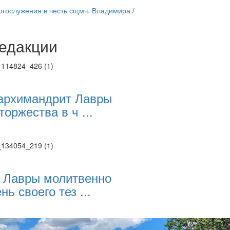
огослужения в честь сщмч. Владимира
/
едакции
Веб-камеры
ие трансляции
ие трансляции
ие трансляции
ие трансляции
архимандрит Лавры
ие трансляции
торжества в ч ...
ие трансляции
ие трансляции
ие трансляции
 Лавры молитвенно
нь своего тез ...