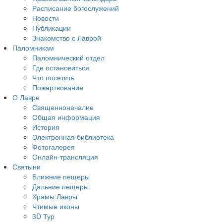
Расписание богослужений
Новости
Публикации
Знакомство с Лаврой
Паломникам
Паломнический отдел
Где остановиться
Что посетить
Пожертвование
О Лавре
Священноначалие
Общая информация
История
Электронная библиотека
Фотогалерея
Онлайн-трансляция
Святыни
Ближние пещеры
Дальние пещеры
Храмы Лавры
Чтимые иконы
3D Тур