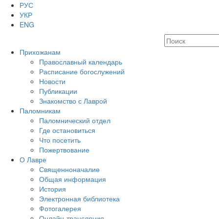
РУС
УКР
ENG
Прихожанам
Православный календарь
Расписание богослужений
Новости
Публикации
Знакомство с Лаврой
Паломникам
Паломнический отдел
Где остановиться
Что посетить
Пожертвование
О Лавре
Священноначалие
Общая информация
История
Электронная библиотека
Фотогалерея
Онлайн-трансляция