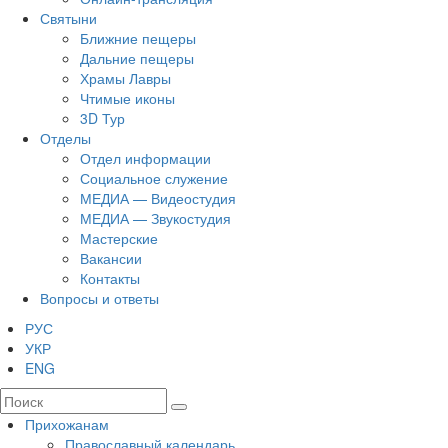
Святыни
Ближние пещеры
Дальние пещеры
Храмы Лавры
Чтимые иконы
3D Тур
Отделы
Отдел информации
Социальное служение
МЕДИА — Видеостудия
МЕДИА — Звукостудия
Мастерские
Вакансии
Контакты
Вопросы и ответы
РУС
УКР
ENG
Прихожанам
Православный календарь