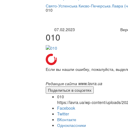
нлайн трансляция |
12 сентября
Свято-Успенська Києво-Печерська Лавра (
010
Название трансляции
07.02.2023
Вер
010
Если вы нашли ошибку, пожалуйста, выдел
Редакция сайта www.lavra.ua
Поделиться в соцсетях
010
https://lavra.ua/wp-content/uploads/2
Facebook
Twitter
ВКонтакте
Одноклассники