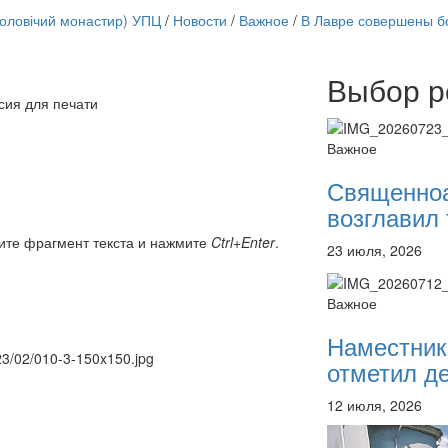
чоловічий монастир) УПЦ
/
Новости
/
Важное
/
В Лавре совершены б
Выбор р
Онлайн трансляции
сия для печати
12 сентября 2015
Назван
12 сентября 2015
Назван
Важное
12 сентября 2015
Назван
12 сентября 2015
Назван
Священно
12 сентября 2015
Назван
возглавил 
12 сентября 2015
Назван
12 сентября 2015
Назван
ите фрагмент текста и нажмите
Ctrl+Enter
.
23 июля, 2026
12 сентября 2015
Назван
Перейти к архиву
Важное
Наместник
023/02/010-3-150x150.jpg
отметил де
12 июля, 2026