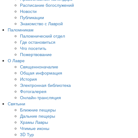
Расписание богослужений
Новости
Публикации
Знакомство с Лаврой
Паломникам
Паломнический отдел
Где остановиться
Что посетить
Пожертвование
О Лавре
Священноначалие
Общая информация
История
Электронная библиотека
Фотогалерея
Онлайн-трансляция
Святыни
Ближние пещеры
Дальние пещеры
Храмы Лавры
Чтимые иконы
3D Тур