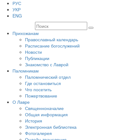
РУС
УКР
ENG
Прихожанам
Православный календарь
Расписание богослужений
Новости
Публикации
Знакомство с Лаврой
Паломникам
Паломнический отдел
Где остановиться
Что посетить
Пожертвование
О Лавре
Священноначалие
Общая информация
История
Электронная библиотека
Фотогалерея
Онлайн-трансляция