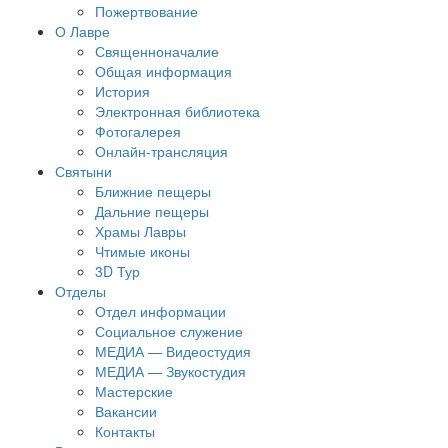
Пожертвование
О Лавре
Священноначалие
Общая информация
История
Электронная библиотека
Фотогалерея
Онлайн-трансляция
Святыни
Ближние пещеры
Дальние пещеры
Храмы Лавры
Чтимые иконы
3D Тур
Отделы
Отдел информации
Социальное служение
МЕДИА — Видеостудия
МЕДИА — Звукостудия
Мастерские
Вакансии
Контакты