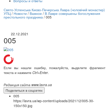
Вопросы и ответы
нлайн трансляция |
12 сентября
Свято-Успенська Києво-Печерська Лавра (чоловічий монастир)
УПЦ
/
Новости
/
Важное
/
В Лавре совершены богослужения
Название трансляции
престольного праздника
/
005
22.12.2021
005
Если вы нашли ошибку, пожалуйста, выделите фрагмент
текста и нажмите
Ctrl+Enter
.
Редакция сайта www.lavra.ua
Поделиться в соцсетях
005
https://lavra.ua/wp-content/uploads/2021/12/005-30-
150x150.jpg