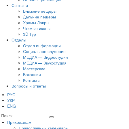
Святыни
Ближние пещеры
Дальние пещеры
Храмы Лавры
Чтимые иконы
3D Тур
Отделы
Отдел информации
Социальное служение
МЕДИА — Видеостудия
МЕДИА — Звукостудия
Мастерские
Вакансии
Контакты
Вопросы и ответы
РУС
УКР
ENG
Прихожанам
Православный календарь