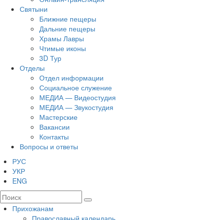
Святыни
Ближние пещеры
Дальние пещеры
Храмы Лавры
Чтимые иконы
3D Тур
Отделы
Отдел информации
Социальное служение
МЕДИА — Видеостудия
МЕДИА — Звукостудия
Мастерские
Вакансии
Контакты
Вопросы и ответы
РУС
УКР
ENG
Прихожанам
Православный календарь