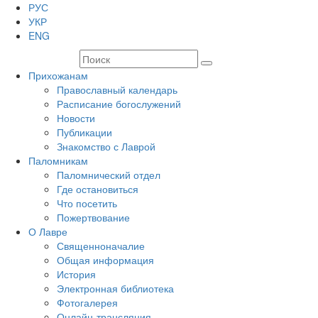
РУС
УКР
ENG
Прихожанам
Православный календарь
Расписание богослужений
Новости
Публикации
Знакомство с Лаврой
Паломникам
Паломнический отдел
Где остановиться
Что посетить
Пожертвование
О Лавре
Священноначалие
Общая информация
История
Электронная библиотека
Фотогалерея
Онлайн-трансляция