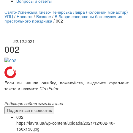
Вопросы и ответы
нлайн трансляция |
12 сентября
Свято-Успенська Києво-Печерська Лавра (чоловічий монастир)
УПЦ
/
Новости
/
Важное
/
В Лавре совершены богослужения
Название трансляции
престольного праздника
/
002
22.12.2021
002
Если вы нашли ошибку, пожалуйста, выделите фрагмент
текста и нажмите
Ctrl+Enter
.
Редакция сайта www.lavra.ua
Поделиться в соцсетях
002
https://lavra.ua/wp-content/uploads/2021/12/002-40-
150x150.jpg