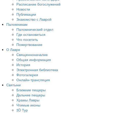
Расписание богослужений
Новости
Публикации
Знакомство с Лаврой
Паломникам
Паломнический отдел
Где остановиться
Что посетить
Пожертвование
О Лавре
Священноначалие
Общая информация
История
Электронная библиотека
Фотогалерея
Онлайн-трансляция
Святыни
Ближние пещеры
Дальние пещеры
Храмы Лавры
Чтимые иконы
3D Тур