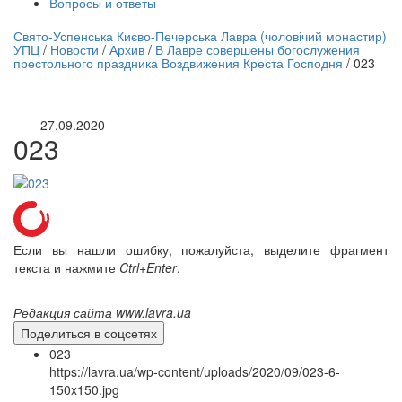
Вопросы и ответы
нлайн трансляция |
12 сентября
Свято-Успенська Києво-Печерська Лавра (чоловічий монастир)
УПЦ
/
Новости
/
Архив
/
В Лавре совершены богослужения
Название трансляции
престольного праздника Воздвижения Креста Господня
/
023
27.09.2020
023
Если вы нашли ошибку, пожалуйста, выделите фрагмент
текста и нажмите
Ctrl+Enter
.
Редакция сайта www.lavra.ua
Поделиться в соцсетях
023
https://lavra.ua/wp-content/uploads/2020/09/023-6-
150x150.jpg