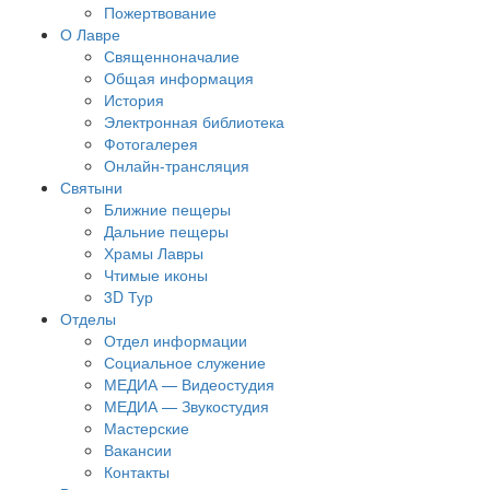
Пожертвование
О Лавре
Священноначалие
Общая информация
История
Электронная библиотека
Фотогалерея
Онлайн-трансляция
Святыни
Ближние пещеры
Дальние пещеры
Храмы Лавры
Чтимые иконы
3D Тур
Отделы
Отдел информации
Социальное служение
МЕДИА — Видеостудия
МЕДИА — Звукостудия
Мастерские
Вакансии
Контакты