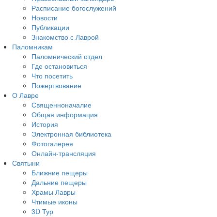
Расписание богослужений
Новости
Публикации
Знакомство с Лаврой
Паломникам
Паломнический отдел
Где остановиться
Что посетить
Пожертвование
О Лавре
Священноначалие
Общая информация
История
Электронная библиотека
Фотогалерея
Онлайн-трансляция
Святыни
Ближние пещеры
Дальние пещеры
Храмы Лавры
Чтимые иконы
3D Тур