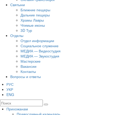
Святыни
Ближние пещеры
Дальние пещеры
Храмы Лавры
Чтимые иконы
3D Тур
Отделы
Отдел информации
Социальное служение
МЕДИА — Видеостудия
МЕДИА — Звукостудия
Мастерские
Вакансии
Контакты
Вопросы и ответы
РУС
УКР
ENG
Прихожанам
Православный календарь