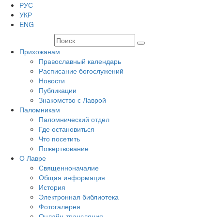
РУС
УКР
ENG
Прихожанам
Православный календарь
Расписание богослужений
Новости
Публикации
Знакомство с Лаврой
Паломникам
Паломнический отдел
Где остановиться
Что посетить
Пожертвование
О Лавре
Священноначалие
Общая информация
История
Электронная библиотека
Фотогалерея
Онлайн-трансляция