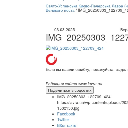
нлайн трансляция |
12 сентября
Свято-Успенська Києво-Печерська Лавра (
Великого поста
/
IMG_20250303_122709_4
Название трансляции
03.03.2025
Вер
IMG_20250303_122
Если вы нашли ошибку, пожалуйста, выдел
Редакция сайта www.lavra.ua
Поделиться в соцсетях
IMG_20250303_122709_424
https://lavra.ua/wp-content/uploads
150x150.jpg
Facebook
Twitter
ВКонтакте