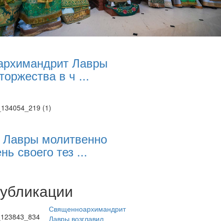
архимандрит Лавры
торжества в ч ...
 Лавры молитвенно
нь своего тез ...
публикации
Священноархимандрит
Лавры возглавил