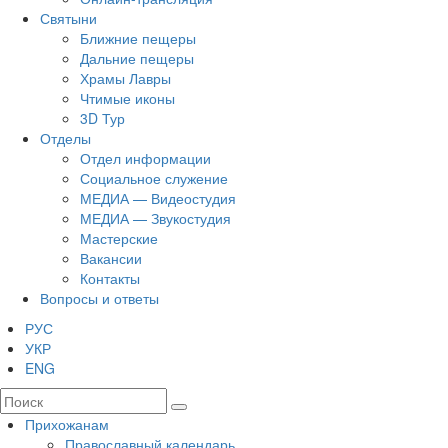
Святыни
Ближние пещеры
Дальние пещеры
Храмы Лавры
Чтимые иконы
3D Тур
Отделы
Отдел информации
Социальное служение
МЕДИА — Видеостудия
МЕДИА — Звукостудия
Мастерские
Вакансии
Контакты
Вопросы и ответы
РУС
УКР
ENG
Прихожанам
Православный календарь