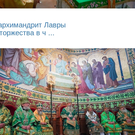
архимандрит Лавры
торжества в ч ...