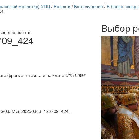
чоловічий монастир) УПЦ
/
Новости
/
Богослужения
/
В Лавре соверш
24
Выбор р
Онлайн трансляции
сия для печати
12 сентября 2015
Назван
709_424
12 сентября 2015
Назван
12 сентября 2015
Назван
12 сентября 2015
Назван
12 сентября 2015
Назван
12 сентября 2015
Назван
12 сентября 2015
Назван
ите фрагмент текста и нажмите
Ctrl+Enter
.
12 сентября 2015
Назван
Перейти к архиву
/2025/03/IMG_20250303_122709_424-