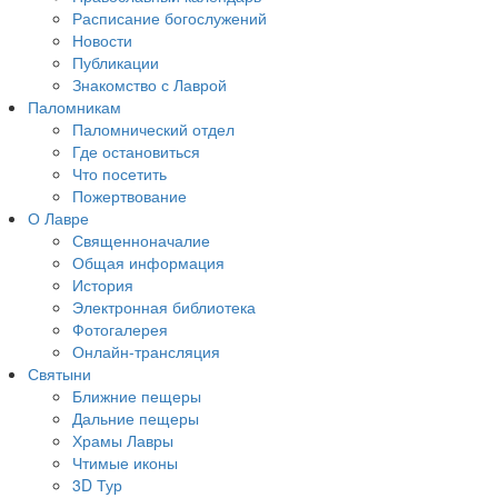
Расписание богослужений
Новости
Публикации
Знакомство с Лаврой
Паломникам
Паломнический отдел
Где остановиться
Что посетить
Пожертвование
О Лавре
Священноначалие
Общая информация
История
Электронная библиотека
Фотогалерея
Онлайн-трансляция
Святыни
Ближние пещеры
Дальние пещеры
Храмы Лавры
Чтимые иконы
3D Тур