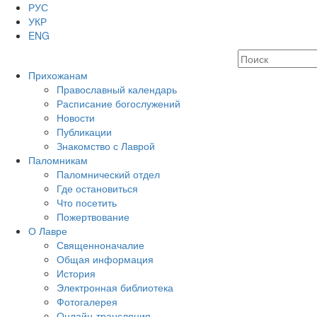
РУС
УКР
ENG
Прихожанам
Православный календарь
Расписание богослужений
Новости
Публикации
Знакомство с Лаврой
Паломникам
Паломнический отдел
Где остановиться
Что посетить
Пожертвование
О Лавре
Священноначалие
Общая информация
История
Электронная библиотека
Фотогалерея
Онлайн-трансляция