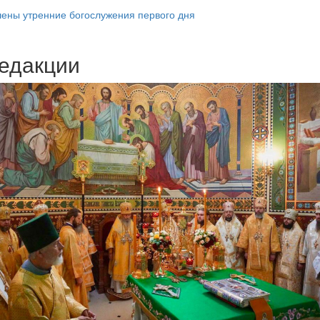
ены утренние богослужения первого дня
едакции
Веб-камеры
ие трансляции
ие трансляции
ие трансляции
ие трансляции
ие трансляции
ие трансляции
ие трансляции
ие трансляции