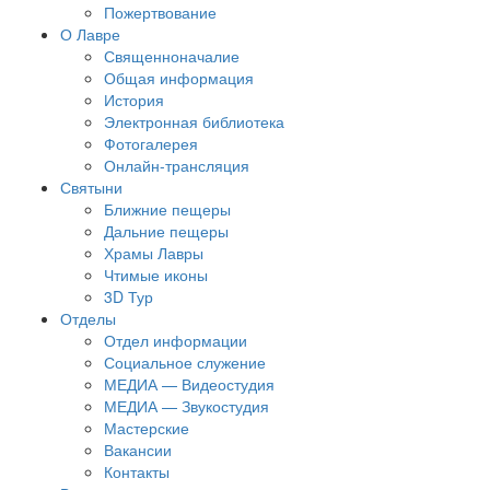
Пожертвование
О Лавре
Священноначалие
Общая информация
История
Электронная библиотека
Фотогалерея
Онлайн-трансляция
Святыни
Ближние пещеры
Дальние пещеры
Храмы Лавры
Чтимые иконы
3D Тур
Отделы
Отдел информации
Социальное служение
МЕДИА — Видеостудия
МЕДИА — Звукостудия
Мастерские
Вакансии
Контакты