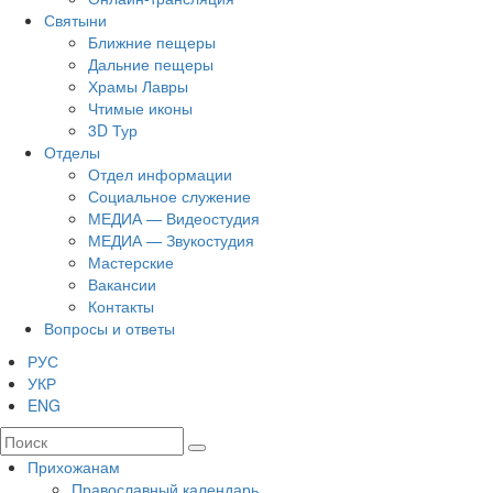
Святыни
Ближние пещеры
Дальние пещеры
Храмы Лавры
Чтимые иконы
3D Тур
Отделы
Отдел информации
Социальное служение
МЕДИА — Видеостудия
МЕДИА — Звукостудия
Мастерские
Вакансии
Контакты
Вопросы и ответы
РУС
УКР
ENG
Прихожанам
Православный календарь