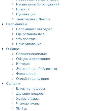
Расписание богослужений
Новости
Публикации
Знакомство с Лаврой
Паломникам
Паломнический отдел
Где остановиться
Что посетить
Пожертвование
О Лавре
Священноначалие
Общая информация
История
Электронная библиотека
Фотогалерея
Онлайн-трансляция
Святыни
Ближние пещеры
Дальние пещеры
Храмы Лавры
Чтимые иконы
3D Тур