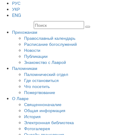
РУС
УКР
ENG
Прихожанам
Православный календарь
Расписание богослужений
Новости
Публикации
Знакомство с Лаврой
Паломникам
Паломнический отдел
Где остановиться
Что посетить
Пожертвование
О Лавре
Священноначалие
Общая информация
История
Электронная библиотека
Фотогалерея
Онлайн-трансляция