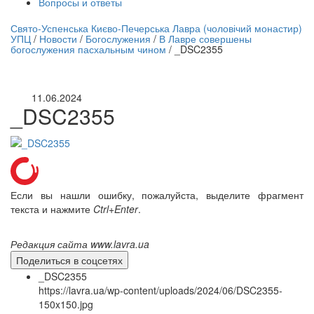
Вопросы и ответы
нлайн трансляция |
12 сентября
Свято-Успенська Києво-Печерська Лавра (чоловічий монастир)
УПЦ
/
Новости
/
Богослужения
/
В Лавре совершены
Название трансляции
богослужения пасхальным чином
/
_DSC2355
11.06.2024
_DSC2355
Если вы нашли ошибку, пожалуйста, выделите фрагмент
текста и нажмите
Ctrl+Enter
.
Редакция сайта www.lavra.ua
Поделиться в соцсетях
_DSC2355
https://lavra.ua/wp-content/uploads/2024/06/DSC2355-
150x150.jpg