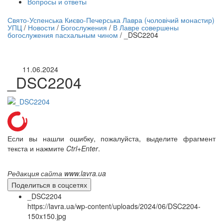
Вопросы и ответы
нлайн трансляция |
12 сентября
Свято-Успенська Києво-Печерська Лавра (чоловічий монастир)
УПЦ
/
Новости
/
Богослужения
/
В Лавре совершены
Название трансляции
богослужения пасхальным чином
/
_DSC2204
11.06.2024
_DSC2204
Если вы нашли ошибку, пожалуйста, выделите фрагмент
текста и нажмите
Ctrl+Enter
.
Редакция сайта www.lavra.ua
Поделиться в соцсетях
_DSC2204
https://lavra.ua/wp-content/uploads/2024/06/DSC2204-
150x150.jpg