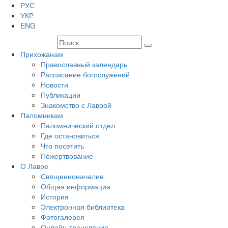
РУС
УКР
ENG
Прихожанам
Православный календарь
Расписание богослужений
Новости
Публикации
Знакомство с Лаврой
Паломникам
Паломнический отдел
Где остановиться
Что посетить
Пожертвование
О Лавре
Священноначалие
Общая информация
История
Электронная библиотека
Фотогалерея
Онлайн-трансляция