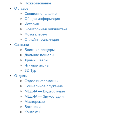
Пожертвование
О Лавре
Священноначалие
Общая информация
История
Электронная библиотека
Фотогалерея
Онлайн-трансляция
Святыни
Ближние пещеры
Дальние пещеры
Храмы Лавры
Чтимые иконы
3D Тур
Отделы
Отдел информации
Социальное служение
МЕДИА — Видеостудия
МЕДИА — Звукостудия
Мастерские
Вакансии
Контакты