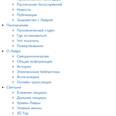
Расписание богослужений
Новости
Публикации
Знакомство с Лаврой
Паломникам
Паломнический отдел
Где остановиться
Что посетить
Пожертвование
О Лавре
Священноначалие
Общая информация
История
Электронная библиотека
Фотогалерея
Онлайн-трансляция
Святыни
Ближние пещеры
Дальние пещеры
Храмы Лавры
Чтимые иконы
3D Тур