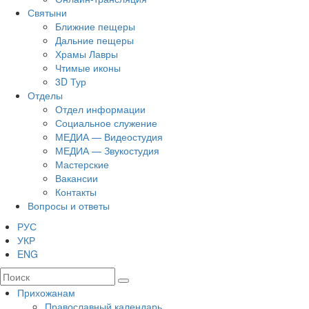
Святыни
Ближние пещеры
Дальние пещеры
Храмы Лавры
Чтимые иконы
3D Тур
Отделы
Отдел информации
Социальное служение
МЕДИА — Видеостудия
МЕДИА — Звукостудия
Мастерские
Вакансии
Контакты
Вопросы и ответы
РУС
УКР
ENG
Прихожанам
Православный календарь