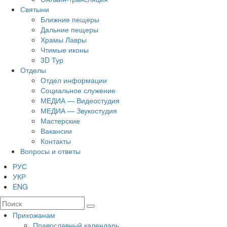
Святыни
Ближние пещеры
Дальние пещеры
Храмы Лавры
Чтимые иконы
3D Тур
Отделы
Отдел информации
Социальное служение
МЕДИА — Видеостудия
МЕДИА — Звукостудия
Мастерские
Вакансии
Контакты
Вопросы и ответы
РУС
УКР
ENG
Прихожанам
Православный календарь