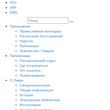
РУС
УКР
ENG
Прихожанам
Православный календарь
Расписание богослужений
Новости
Публикации
Знакомство с Лаврой
Паломникам
Паломнический отдел
Где остановиться
Что посетить
Пожертвование
О Лавре
Священноначалие
Общая информация
История
Электронная библиотека
Фотогалерея
Онлайн-трансляция