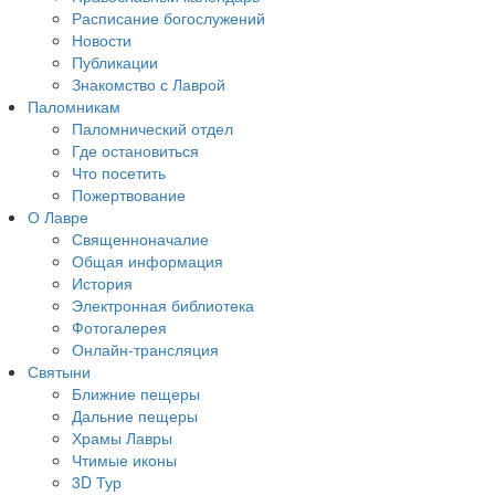
Расписание богослужений
Новости
Публикации
Знакомство с Лаврой
Паломникам
Паломнический отдел
Где остановиться
Что посетить
Пожертвование
О Лавре
Священноначалие
Общая информация
История
Электронная библиотека
Фотогалерея
Онлайн-трансляция
Святыни
Ближние пещеры
Дальние пещеры
Храмы Лавры
Чтимые иконы
3D Тур