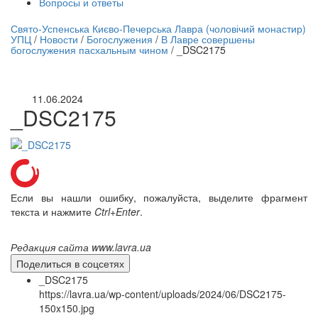
Вопросы и ответы
нлайн трансляция |
12 сентября
Свято-Успенська Києво-Печерська Лавра (чоловічий монастир)
УПЦ
/
Новости
/
Богослужения
/
В Лавре совершены
Название трансляции
богослужения пасхальным чином
/
_DSC2175
11.06.2024
_DSC2175
Если вы нашли ошибку, пожалуйста, выделите фрагмент
текста и нажмите
Ctrl+Enter
.
Редакция сайта www.lavra.ua
Поделиться в соцсетях
_DSC2175
https://lavra.ua/wp-content/uploads/2024/06/DSC2175-
150x150.jpg