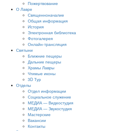
Пожертвование
О Лавре
Священноначалие
Общая информация
История
Электронная библиотека
Фотогалерея
Онлайн-трансляция
Святыни
Ближние пещеры
Дальние пещеры
Храмы Лавры
Чтимые иконы
3D Тур
Отделы
Отдел информации
Социальное служение
МЕДИА — Видеостудия
МЕДИА — Звукостудия
Мастерские
Вакансии
Контакты