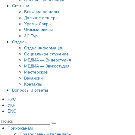
Святыни
Ближние пещеры
Дальние пещеры
Храмы Лавры
Чтимые иконы
3D Тур
Отделы
Отдел информации
Социальное служение
МЕДИА — Видеостудия
МЕДИА — Звукостудия
Мастерские
Вакансии
Контакты
Вопросы и ответы
РУС
УКР
ENG
Прихожанам
Православный календарь