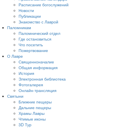
Расписание богослужений
Новости
Публикации
Знакомство с Лаврой
Паломникам
Паломнический отдел
Где остановиться
Что посетить
Пожертвование
О Лавре
Священноначалие
Общая информация
История
Электронная библиотека
Фотогалерея
Онлайн-трансляция
Святыни
Ближние пещеры
Дальние пещеры
Храмы Лавры
Чтимые иконы
3D Тур