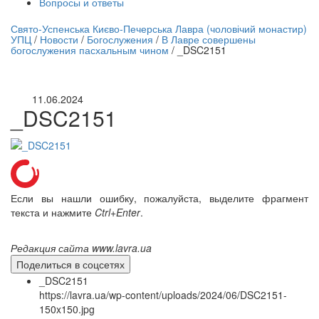
Вопросы и ответы
нлайн трансляция |
12 сентября
Свято-Успенська Києво-Печерська Лавра (чоловічий монастир)
УПЦ
/
Новости
/
Богослужения
/
В Лавре совершены
Название трансляции
богослужения пасхальным чином
/
_DSC2151
11.06.2024
_DSC2151
Если вы нашли ошибку, пожалуйста, выделите фрагмент
текста и нажмите
Ctrl+Enter
.
Редакция сайта www.lavra.ua
Поделиться в соцсетях
_DSC2151
https://lavra.ua/wp-content/uploads/2024/06/DSC2151-
150x150.jpg