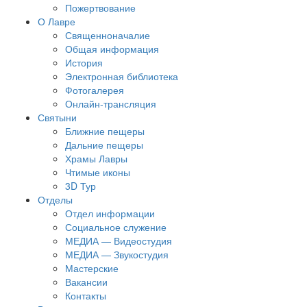
Пожертвование
О Лавре
Священноначалие
Общая информация
История
Электронная библиотека
Фотогалерея
Онлайн-трансляция
Святыни
Ближние пещеры
Дальние пещеры
Храмы Лавры
Чтимые иконы
3D Тур
Отделы
Отдел информации
Социальное служение
МЕДИА — Видеостудия
МЕДИА — Звукостудия
Мастерские
Вакансии
Контакты