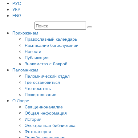
РУС
УКР
ENG
Прихожанам
Православный календарь
Расписание богослужений
Новости
Публикации
Знакомство с Лаврой
Паломникам
Паломнический отдел
Где остановиться
Что посетить
Пожертвование
О Лавре
Священноначалие
Общая информация
История
Электронная библиотека
Фотогалерея
Онлайн-трансляция