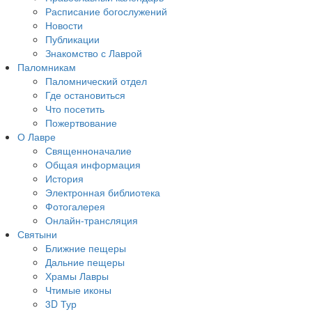
Расписание богослужений
Новости
Публикации
Знакомство с Лаврой
Паломникам
Паломнический отдел
Где остановиться
Что посетить
Пожертвование
О Лавре
Священноначалие
Общая информация
История
Электронная библиотека
Фотогалерея
Онлайн-трансляция
Святыни
Ближние пещеры
Дальние пещеры
Храмы Лавры
Чтимые иконы
3D Тур