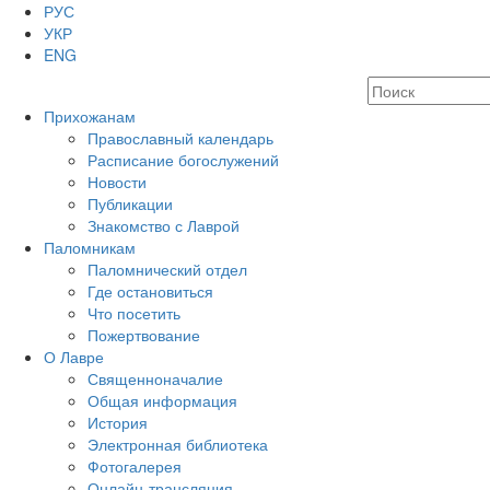
РУС
УКР
ENG
Прихожанам
Православный календарь
Расписание богослужений
Новости
Публикации
Знакомство с Лаврой
Паломникам
Паломнический отдел
Где остановиться
Что посетить
Пожертвование
О Лавре
Священноначалие
Общая информация
История
Электронная библиотека
Фотогалерея
Онлайн-трансляция