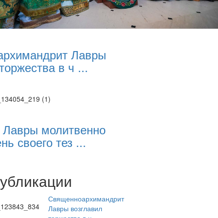
архимандрит Лавры
торжества в ч ...
 Лавры молитвенно
нь своего тез ...
публикации
Священноархимандрит
Лавры возглавил