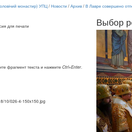
чоловічий монастир) УПЦ
/
Новости
/
Архив
/
В Лавре совершено отп
Выбор р
сия для печати
Онлайн трансляции
12 сентября 2015
Назван
12 сентября 2015
Назван
12 сентября 2015
Назван
12 сентября 2015
Назван
12 сентября 2015
Назван
12 сентября 2015
Назван
ите фрагмент текста и нажмите
Ctrl+Enter
.
12 сентября 2015
Назван
12 сентября 2015
Назван
Перейти к архиву
018/10/026-4-150x150.jpg