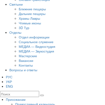
Святыни
Ближние пещеры
Дальние пещеры
Храмы Лавры
Чтимые иконы
3D Тур
Отделы
Отдел информации
Социальное служение
МЕДИА — Видеостудия
МЕДИА — Звукостудия
Мастерские
Вакансии
Контакты
Вопросы и ответы
РУС
УКР
ENG
Прихожанам
Православный календарь