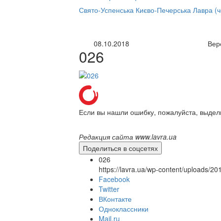
нлайн трансляция |
12 сентября
Свято-Успенська Києво-Печерська Лавра (
Название трансляции
08.10.2018
Вер
026
Если вы нашли ошибку, пожалуйста, выдел
Редакция сайта www.lavra.ua
Поделиться в соцсетях
026
https://lavra.ua/wp-content/uploads/2
Facebook
Twitter
ВКонтакте
Одноклассники
Mail.ru