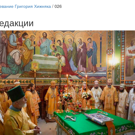
евание Григория Хижняка
/
026
едакции
Веб-камеры
ие трансляции
ие трансляции
ие трансляции
ие трансляции
ие трансляции
ие трансляции
ие трансляции
ие трансляции