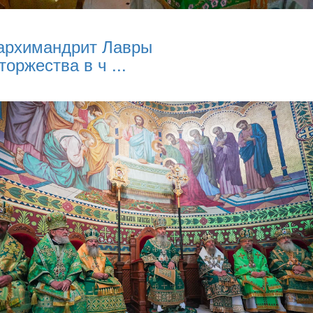
архимандрит Лавры
торжества в ч ...