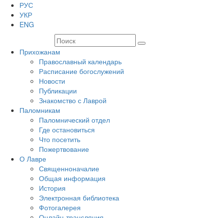
РУС
УКР
ENG
Прихожанам
Православный календарь
Расписание богослужений
Новости
Публикации
Знакомство с Лаврой
Паломникам
Паломнический отдел
Где остановиться
Что посетить
Пожертвование
О Лавре
Священноначалие
Общая информация
История
Электронная библиотека
Фотогалерея
Онлайн-трансляция