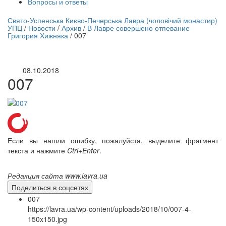
Вопросы и ответы
нлайн трансляция |
12 сентября
Свято-Успенська Києво-Печерська Лавра (чоловічий монастир)
УПЦ
/
Новости
/
Архив
/
В Лавре совершено отпевание
Название трансляции
Григория Хижняка
/
007
08.10.2018
007
Если вы нашли ошибку, пожалуйста, выделите фрагмент
текста и нажмите
Ctrl+Enter
.
Редакция сайта www.lavra.ua
Поделиться в соцсетях
007
https://lavra.ua/wp-content/uploads/2018/10/007-4-
150x150.jpg