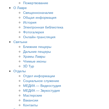
Пожертвование
О Лавре
Священноначалие
Общая информация
История
Электронная библиотека
Фотогалерея
Онлайн-трансляция
Святыни
Ближние пещеры
Дальние пещеры
Храмы Лавры
Чтимые иконы
3D Тур
Отделы
Отдел информации
Социальное служение
МЕДИА — Видеостудия
МЕДИА — Звукостудия
Мастерские
Вакансии
Контакты