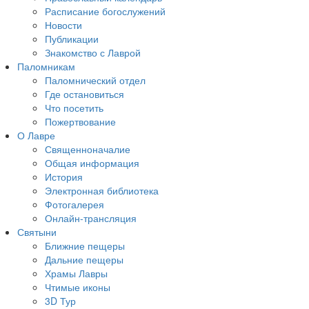
Расписание богослужений
Новости
Публикации
Знакомство с Лаврой
Паломникам
Паломнический отдел
Где остановиться
Что посетить
Пожертвование
О Лавре
Священноначалие
Общая информация
История
Электронная библиотека
Фотогалерея
Онлайн-трансляция
Святыни
Ближние пещеры
Дальние пещеры
Храмы Лавры
Чтимые иконы
3D Тур