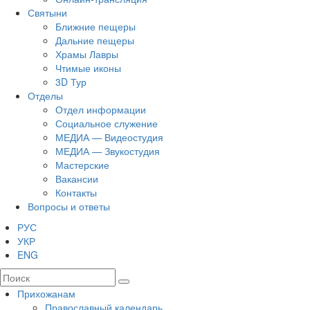
Святыни
Ближние пещеры
Дальние пещеры
Храмы Лавры
Чтимые иконы
3D Тур
Отделы
Отдел информации
Социальное служение
МЕДИА — Видеостудия
МЕДИА — Звукостудия
Мастерские
Вакансии
Контакты
Вопросы и ответы
РУС
УКР
ENG
Прихожанам
Православный календарь