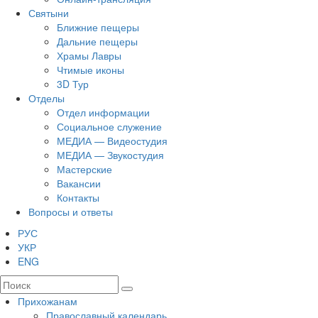
Святыни
Ближние пещеры
Дальние пещеры
Храмы Лавры
Чтимые иконы
3D Тур
Отделы
Отдел информации
Социальное служение
МЕДИА — Видеостудия
МЕДИА — Звукостудия
Мастерские
Вакансии
Контакты
Вопросы и ответы
РУС
УКР
ENG
Прихожанам
Православный календарь