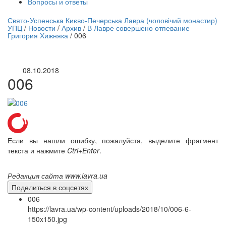
Вопросы и ответы
нлайн трансляция |
12 сентября
Свято-Успенська Києво-Печерська Лавра (чоловічий монастир)
УПЦ
/
Новости
/
Архив
/
В Лавре совершено отпевание
Название трансляции
Григория Хижняка
/
006
08.10.2018
006
Если вы нашли ошибку, пожалуйста, выделите фрагмент
текста и нажмите
Ctrl+Enter
.
Редакция сайта www.lavra.ua
Поделиться в соцсетях
006
https://lavra.ua/wp-content/uploads/2018/10/006-6-
150x150.jpg