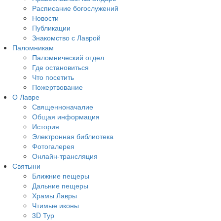
Расписание богослужений
Новости
Публикации
Знакомство с Лаврой
Паломникам
Паломнический отдел
Где остановиться
Что посетить
Пожертвование
О Лавре
Священноначалие
Общая информация
История
Электронная библиотека
Фотогалерея
Онлайн-трансляция
Святыни
Ближние пещеры
Дальние пещеры
Храмы Лавры
Чтимые иконы
3D Тур