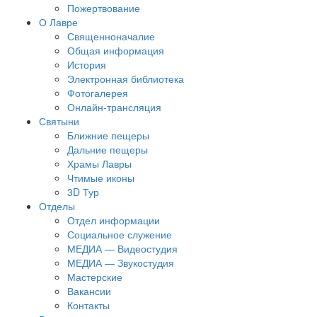
Пожертвование
О Лавре
Священноначалие
Общая информация
История
Электронная библиотека
Фотогалерея
Онлайн-трансляция
Святыни
Ближние пещеры
Дальние пещеры
Храмы Лавры
Чтимые иконы
3D Тур
Отделы
Отдел информации
Социальное служение
МЕДИА — Видеостудия
МЕДИА — Звукостудия
Мастерские
Вакансии
Контакты