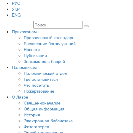
РУС
УКР
ENG
Прихожанам
Православный календарь
Расписание богослужений
Новости
Публикации
Знакомство с Лаврой
Паломникам
Паломнический отдел
Где остановиться
Что посетить
Пожертвование
О Лавре
Священноначалие
Общая информация
История
Электронная библиотека
Фотогалерея
Онлайн-трансляция