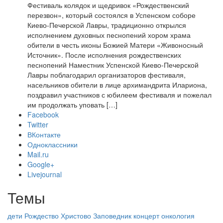
Фестиваль колядок и щедривок «Рождественский
перезвон», который состоялся в Успенском соборе
Киево-Печерской Лавры, традиционно открылся
исполнением духовных песнопений хором храма
обители в честь иконы Божией Матери «Живоносный
Источник». После исполнения рождественских
песнопений Наместник Успенской Киево-Печерской
Лавры поблагодарил организаторов фестиваля,
насельников обители в лице архимандрита Илариона,
поздравил участников с юбилеем фестиваля и пожелал
им продолжать уповать […]
Facebook
Twitter
ВКонтакте
Одноклассники
Mail.ru
Google+
Livejournal
Темы
дети
Рождество Христово
Заповедник
концерт
онкология