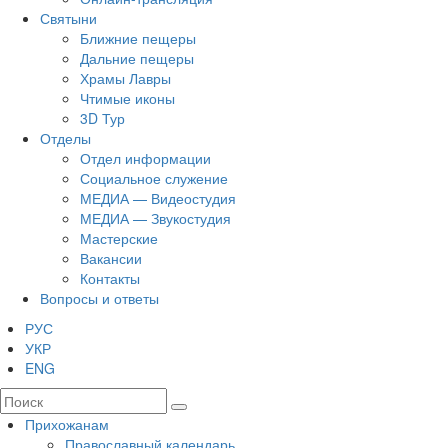
Святыни
Ближние пещеры
Дальние пещеры
Храмы Лавры
Чтимые иконы
3D Тур
Отделы
Отдел информации
Социальное служение
МЕДИА — Видеостудия
МЕДИА — Звукостудия
Мастерские
Вакансии
Контакты
Вопросы и ответы
РУС
УКР
ENG
Прихожанам
Православный календарь