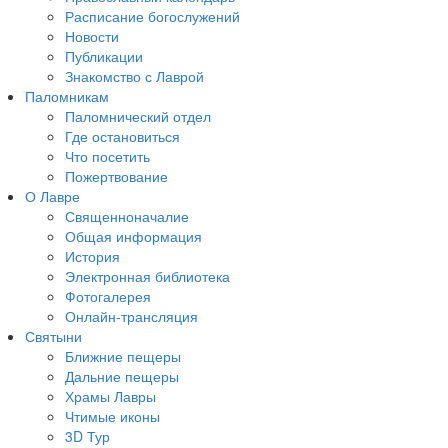
Расписание богослужений
Новости
Публикации
Знакомство с Лаврой
Паломникам
Паломнический отдел
Где остановиться
Что посетить
Пожертвование
О Лавре
Священноначалие
Общая информация
История
Электронная библиотека
Фотогалерея
Онлайн-трансляция
Святыни
Ближние пещеры
Дальние пещеры
Храмы Лавры
Чтимые иконы
3D Тур