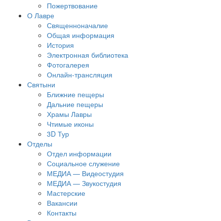
Пожертвование
О Лавре
Священноначалие
Общая информация
История
Электронная библиотека
Фотогалерея
Онлайн-трансляция
Святыни
Ближние пещеры
Дальние пещеры
Храмы Лавры
Чтимые иконы
3D Тур
Отделы
Отдел информации
Социальное служение
МЕДИА — Видеостудия
МЕДИА — Звукостудия
Мастерские
Вакансии
Контакты