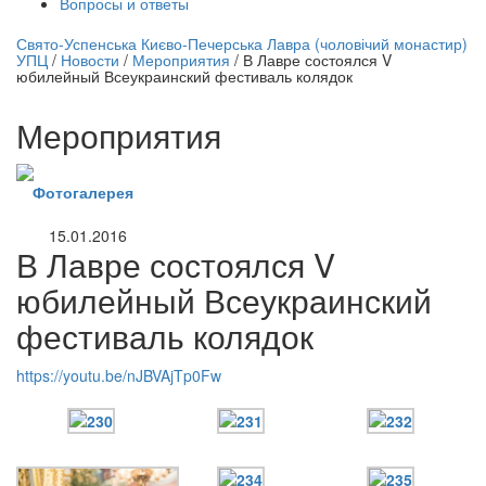
Вопросы и ответы
нлайн трансляция |
12 сентября
Свято-Успенська Києво-Печерська Лавра (чоловічий монастир)
УПЦ
/
Новости
/
Мероприятия
/
В Лавре состоялся V
Название трансляции
юбилейный Всеукраинский фестиваль колядок
Мероприятия
Фотогалерея
15.01.2016
В Лавре состоялся V
юбилейный Всеукраинский
фестиваль колядок
https://youtu.be/nJBVAjTp0Fw