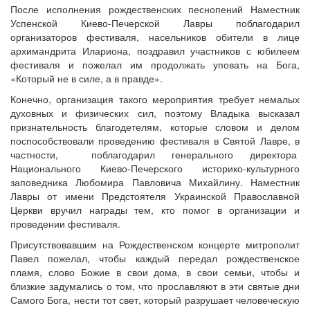
После исполнения рождественских песнопений Наместник
Успенской Киево-Печерской Лавры поблагодарил
организаторов фестиваля, насельников обители в лице
архимандрита Илариона, поздравил участников с юбилеем
фестиваля и пожелал им продолжать уповать на Бога,
«Который не в силе, а в правде».
Конечно, организация такого мероприятия требует немалых
духовных и физических сил, поэтому Владыка высказал
признательность благодетелям, которые словом и делом
поспособствовали проведению фестиваля в Святой Лавре, в
частности, поблагодарил генерального директора
Национального Киево-Печерского историко-культурного
заповедника Любомира Павловича Михайлину. Наместник
Лавры от имени Предстоятеля Украинской Православной
Церкви вручил награды тем, кто помог в организации и
проведении фестиваля.
Присутствовавшим на Рождественском концерте митрополит
Павел пожелал, чтобы каждый передал рождественское
пламя, слово Божие в свои дома, в свои семьи, чтобы и
близкие задумались о том, что прославляют в эти святые дни
Самого Бога, нести тот свет, который разрушает человеческую