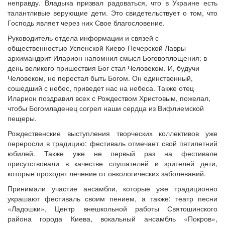
неправду. Владыка призвал радоваться, что в Украине есть
талантливые верующие дети. Это свидетельствует о том, что
Господь являет через них Свое благословение.
Руководитель отдела информации и связей с
общественностью Успенской Киево-Печерской Лавры
архимандрит Иларион напомнил смысл Боговоплощения: в
день великого пришествия Бог стал Человеком. И, будучи
Человеком, не перестал быть Богом. Он единственный,
сошедший с небес, приведет нас на небеса. Также отец
Иларион поздравил всех с Рождеством Христовым, пожелал,
чтобы Богомладенец согрел наши сердца из Вифлиемской
пещеры.
Рождественские выступления творческих коллективов уже
переросли в традицию: фестиваль отмечает свой пятилетний
юбилей. Также уже не первый раз на фестивале
присутствовали в качестве слушателей и зрителей дети,
которые проходят лечение от онкологических заболеваний.
Принимали участие ансамбли, которые уже традиционно
украшают фестиваль своим пением, а также: театр песни
«Ладошки», Центр внешкольной работы Святошинского
района города Киева, вокальный ансамбль «Покров»,