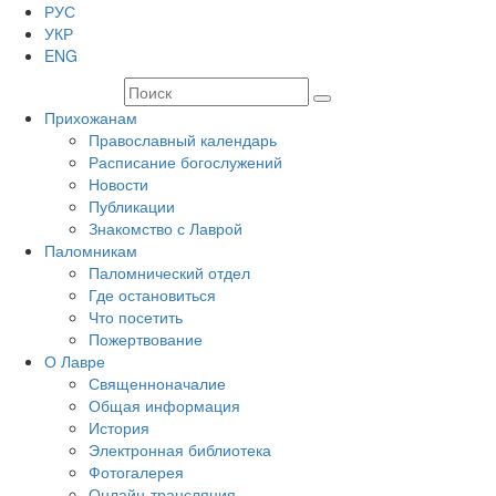
РУС
УКР
ENG
Прихожанам
Православный календарь
Расписание богослужений
Новости
Публикации
Знакомство с Лаврой
Паломникам
Паломнический отдел
Где остановиться
Что посетить
Пожертвование
О Лавре
Священноначалие
Общая информация
История
Электронная библиотека
Фотогалерея
Онлайн-трансляция