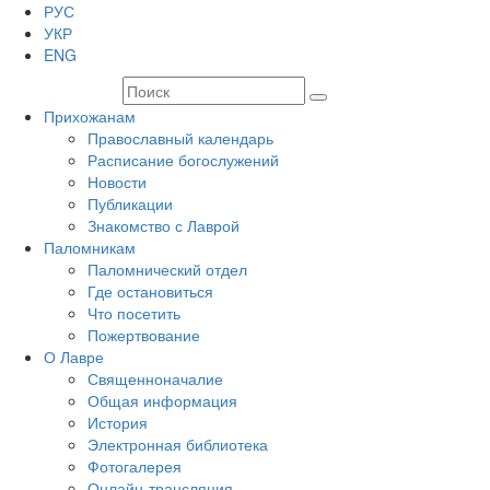
РУС
УКР
ENG
Прихожанам
Православный календарь
Расписание богослужений
Новости
Публикации
Знакомство с Лаврой
Паломникам
Паломнический отдел
Где остановиться
Что посетить
Пожертвование
О Лавре
Священноначалие
Общая информация
История
Электронная библиотека
Фотогалерея
Онлайн-трансляция