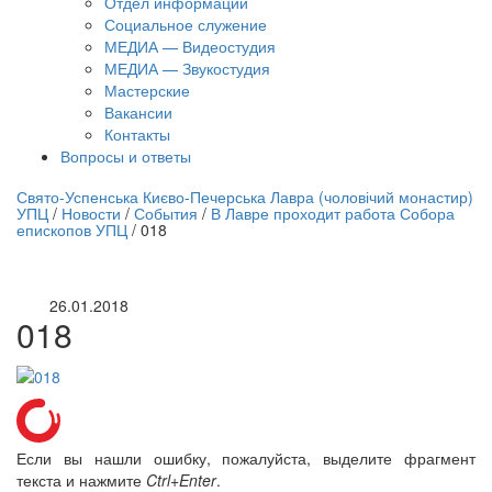
Отдел информации
Социальное служение
МЕДИА — Видеостудия
МЕДИА — Звукостудия
Мастерские
Вакансии
Контакты
Вопросы и ответы
нлайн трансляция |
12 сентября
Свято-Успенська Києво-Печерська Лавра (чоловічий монастир)
УПЦ
/
Новости
/
События
/
В Лавре проходит работа Собора
Название трансляции
епископов УПЦ
/
018
26.01.2018
018
Если вы нашли ошибку, пожалуйста, выделите фрагмент
текста и нажмите
Ctrl+Enter
.