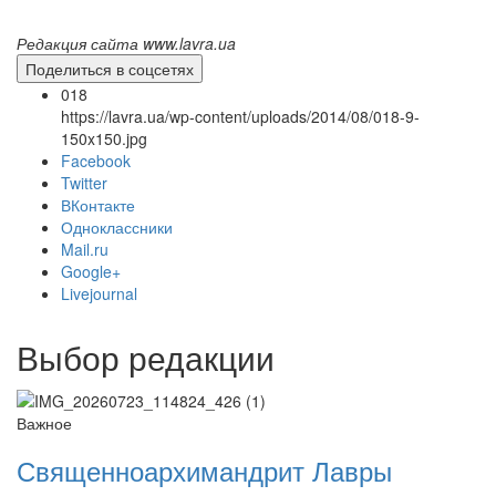
Редакция сайта www.lavra.ua
Поделиться в соцсетях
018
https://lavra.ua/wp-content/uploads/2014/08/018-9-
150x150.jpg
Facebook
Twitter
ВКонтакте
Одноклассники
Mail.ru
Онлайн трансляции
Веб-камеры
Google+
12 сентября 2015
Название трансляции
Livejournal
12 сентября 2015
Название трансляции
12 сентября 2015
Название трансляции
12 сентября 2015
Название трансляции
Выбор редакции
12 сентября 2015
Название трансляции
12 сентября 2015
Название трансляции
12 сентября 2015
Название трансляции
Важное
12 сентября 2015
Название трансляции
Священноархимандрит Лавры
Перейти к архиву