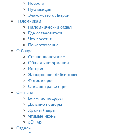
Новости
Публикации
Знакомство с Лаврой
Паломникам
Паломнический отдел
Где остановиться
Что посетить
Пожертвование
О Лавре
Священноначалие
Общая информация
История
Электронная библиотека
Фотогалерея
Онлайн-трансляция
Святыни
Ближние пещеры
Дальние пещеры
Храмы Лавры
Чтимые иконы
3D Тур
Отделы