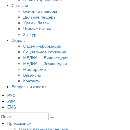
Святыни
Ближние пещеры
Дальние пещеры
Храмы Лавры
Чтимые иконы
3D Тур
Отделы
Отдел информации
Социальное служение
МЕДИА — Видеостудия
МЕДИА — Звукостудия
Мастерские
Вакансии
Контакты
Вопросы и ответы
РУС
УКР
ENG
Прихожанам
Православный календарь