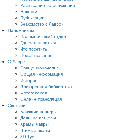
Расписание богослужений
Новости
Публикации
Знакомство с Лаврой
Паломникам
Паломнический отдел
Где остановиться
Что посетить
Пожертвование
О Лавре
Священноначалие
Общая информация
История
Электронная библиотека
Фотогалерея
Онлайн-трансляция
Святыни
Ближние пещеры
Дальние пещеры
Храмы Лавры
Чтимые иконы
3D Тур