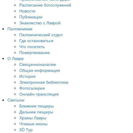
Расписание богослужений
Новости
Публикации
Знакомство с Лаврой
Паломникам
Паломнический отдел
Где остановиться
Что посетить
Пожертвование
О Лавре
Священноначалие
Общая информация
История
Электронная библиотека
Фотогалерея
Онлайн-трансляция
Святыни
Ближние пещеры
Дальние пещеры
Храмы Лавры
Чтимые иконы
3D Тур