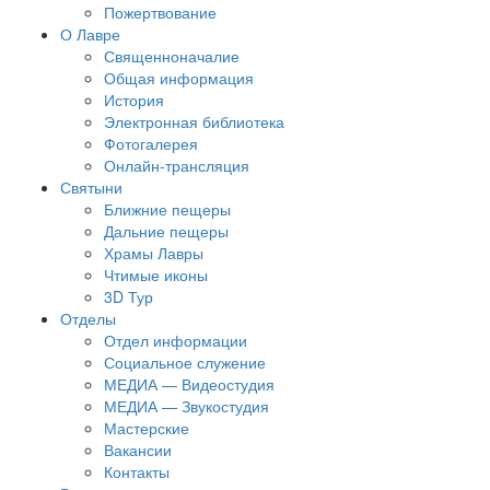
Пожертвование
О Лавре
Священноначалие
Общая информация
История
Электронная библиотека
Фотогалерея
Онлайн-трансляция
Святыни
Ближние пещеры
Дальние пещеры
Храмы Лавры
Чтимые иконы
3D Тур
Отделы
Отдел информации
Социальное служение
МЕДИА — Видеостудия
МЕДИА — Звукостудия
Мастерские
Вакансии
Контакты