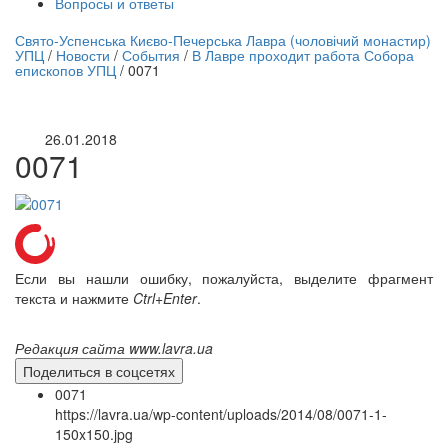
Вопросы и ответы
нлайн трансляция |
12 сентября
Свято-Успенська Києво-Печерська Лавра (чоловічий монастир)
УПЦ
/
Новости
/
События
/
В Лавре проходит работа Собора
Название трансляции
епископов УПЦ
/
0071
26.01.2018
0071
Если вы нашли ошибку, пожалуйста, выделите фрагмент
текста и нажмите
Ctrl+Enter
.
Редакция сайта www.lavra.ua
Поделиться в соцсетях
0071
https://lavra.ua/wp-content/uploads/2014/08/0071-1-
150x150.jpg