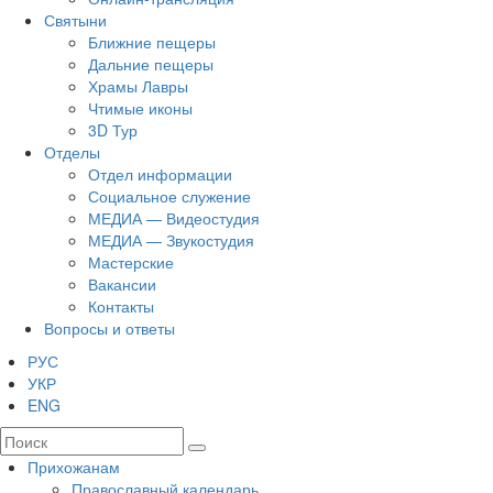
Святыни
Ближние пещеры
Дальние пещеры
Храмы Лавры
Чтимые иконы
3D Тур
Отделы
Отдел информации
Социальное служение
МЕДИА — Видеостудия
МЕДИА — Звукостудия
Мастерские
Вакансии
Контакты
Вопросы и ответы
РУС
УКР
ENG
Прихожанам
Православный календарь