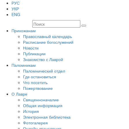
РУС
УКР
ENG
Прихожанам
Православный календарь
Расписание богослужений
Новости
Публикации
Знакомство с Лаврой
Паломникам
Паломнический отдел
Где остановиться
Что посетить
Пожертвование
О Лавре
Священноначалие
Общая информация
История
Электронная библиотека
Фотогалерея
Онлайн-трансляция