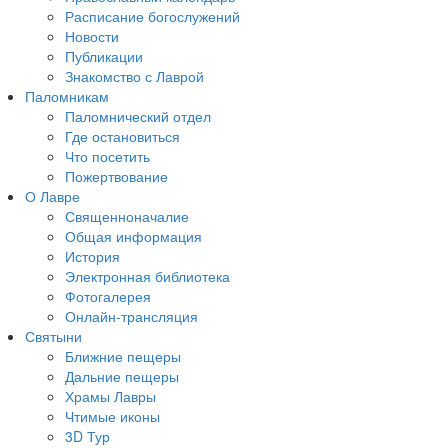
Расписание богослужений
Новости
Публикации
Знакомство с Лаврой
Паломникам
Паломнический отдел
Где остановиться
Что посетить
Пожертвование
О Лавре
Священноначалие
Общая информация
История
Электронная библиотека
Фотогалерея
Онлайн-трансляция
Святыни
Ближние пещеры
Дальние пещеры
Храмы Лавры
Чтимые иконы
3D Тур