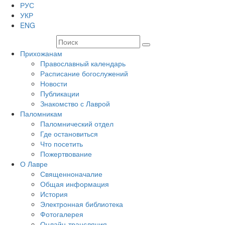
РУС
УКР
ENG
Прихожанам
Православный календарь
Расписание богослужений
Новости
Публикации
Знакомство с Лаврой
Паломникам
Паломнический отдел
Где остановиться
Что посетить
Пожертвование
О Лавре
Священноначалие
Общая информация
История
Электронная библиотека
Фотогалерея
Онлайн-трансляция