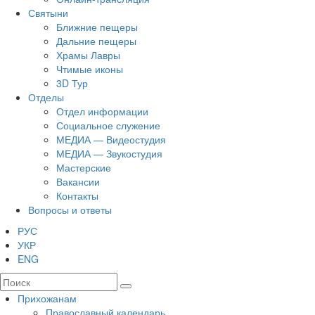
Святыни
Ближние пещеры
Дальние пещеры
Храмы Лавры
Чтимые иконы
3D Тур
Отделы
Отдел информации
Социальное служение
МЕДИА — Видеостудия
МЕДИА — Звукостудия
Мастерские
Вакансии
Контакты
Вопросы и ответы
РУС
УКР
ENG
Прихожанам
Православный календарь