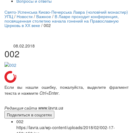
Вопросы и ответы
нлайн трансляция |
12 сентября
Свято-Успенська Києво-Печерська Лавра (чоловічий монастир)
УПЦ
/
Новости
/
Важное
/
В Лавре проходит конференция,
Название трансляции
посвященная столетию начала гонений на Православную
Церковь в ХХ веке
/
002
08.02.2018
002
Если вы нашли ошибку, пожалуйста, выделите фрагмент
текста и нажмите
Ctrl+Enter
.
Редакция сайта www.lavra.ua
Поделиться в соцсетях
002
https://lavra.ua/wp-content/uploads/2018/02/002-17-