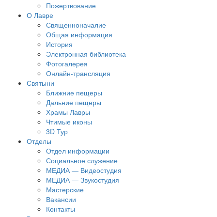
Пожертвование
О Лавре
Священноначалие
Общая информация
История
Электронная библиотека
Фотогалерея
Онлайн-трансляция
Святыни
Ближние пещеры
Дальние пещеры
Храмы Лавры
Чтимые иконы
3D Тур
Отделы
Отдел информации
Социальное служение
МЕДИА — Видеостудия
МЕДИА — Звукостудия
Мастерские
Вакансии
Контакты