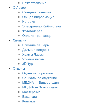
Пожертвование
О Лавре
Священноначалие
Общая информация
История
Электронная библиотека
Фотогалерея
Онлайн-трансляция
Святыни
Ближние пещеры
Дальние пещеры
Храмы Лавры
Чтимые иконы
3D Тур
Отделы
Отдел информации
Социальное служение
МЕДИА — Видеостудия
МЕДИА — Звукостудия
Мастерские
Вакансии
Контакты