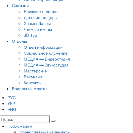
Святыни
Ближние пещеры
Дальние пещеры
Храмы Лавры
Чтимые иконы
3D Тур
Отделы
Отдел информации
Социальное служение
МЕДИА — Видеостудия
МЕДИА — Звукостудия
Мастерские
Вакансии
Контакты
Вопросы и ответы
РУС
УКР
ENG
Прихожанам
Православный календарь