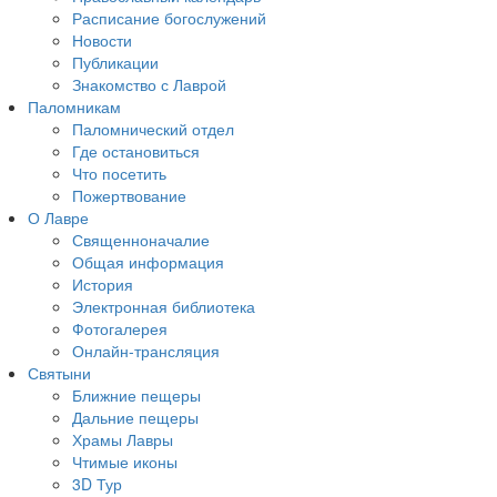
Расписание богослужений
Новости
Публикации
Знакомство с Лаврой
Паломникам
Паломнический отдел
Где остановиться
Что посетить
Пожертвование
О Лавре
Священноначалие
Общая информация
История
Электронная библиотека
Фотогалерея
Онлайн-трансляция
Святыни
Ближние пещеры
Дальние пещеры
Храмы Лавры
Чтимые иконы
3D Тур