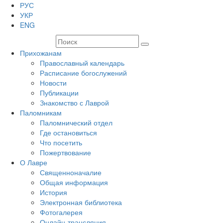
РУС
УКР
ENG
Прихожанам
Православный календарь
Расписание богослужений
Новости
Публикации
Знакомство с Лаврой
Паломникам
Паломнический отдел
Где остановиться
Что посетить
Пожертвование
О Лавре
Священноначалие
Общая информация
История
Электронная библиотека
Фотогалерея
Онлайн-трансляция