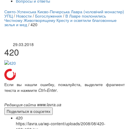
Вопросы и ответы
нлайн трансляция |
12 сентября
Свято-Успенська Києво-Печерська Лавра (чоловічий монастир)
УПЦ
/
Новости
/
Богослужения
/
В Лавре поклонились
Название трансляции
Честному Животворящему Кресту и освятили благовонные
зелья и мед
/
420
29.03.2018
420
Если вы нашли ошибку, пожалуйста, выделите фрагмент
текста и нажмите
Ctrl+Enter
.
Редакция сайта www.lavra.ua
Поделиться в соцсетях
420
https://lavra.ua/wp-content/uploads/2008/08/420-