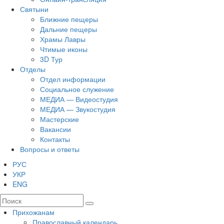
Святыни
Ближние пещеры
Дальние пещеры
Храмы Лавры
Чтимые иконы
3D Тур
Отделы
Отдел информации
Социальное служение
МЕДИА — Видеостудия
МЕДИА — Звукостудия
Мастерские
Вакансии
Контакты
Вопросы и ответы
РУС
УКР
ENG
Прихожанам
Православный календарь