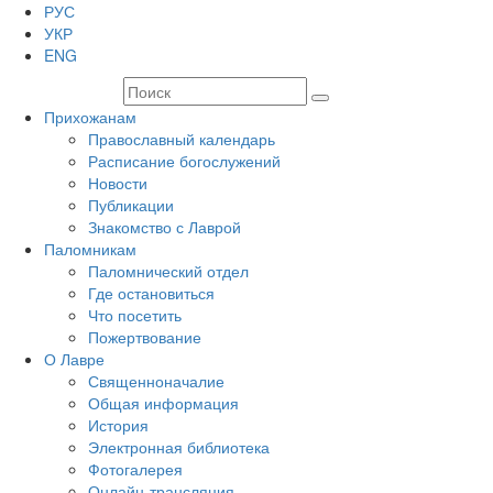
РУС
УКР
ENG
Прихожанам
Православный календарь
Расписание богослужений
Новости
Публикации
Знакомство с Лаврой
Паломникам
Паломнический отдел
Где остановиться
Что посетить
Пожертвование
О Лавре
Священноначалие
Общая информация
История
Электронная библиотека
Фотогалерея
Онлайн-трансляция