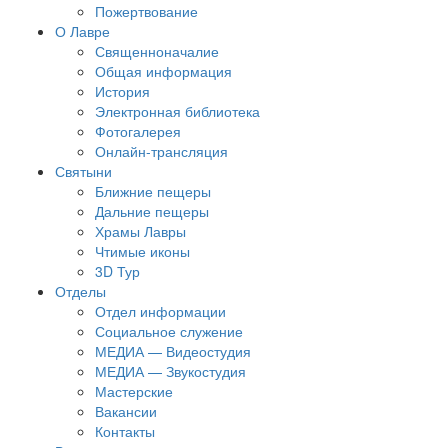
Пожертвование
О Лавре
Священноначалие
Общая информация
История
Электронная библиотека
Фотогалерея
Онлайн-трансляция
Святыни
Ближние пещеры
Дальние пещеры
Храмы Лавры
Чтимые иконы
3D Тур
Отделы
Отдел информации
Социальное служение
МЕДИА — Видеостудия
МЕДИА — Звукостудия
Мастерские
Вакансии
Контакты