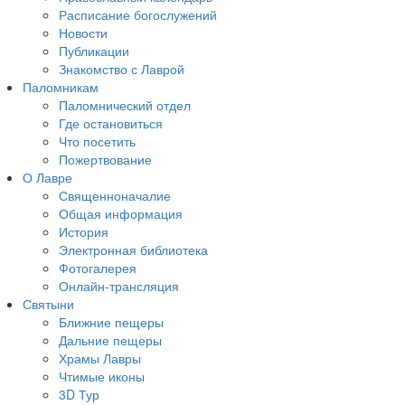
Расписание богослужений
Новости
Публикации
Знакомство с Лаврой
Паломникам
Паломнический отдел
Где остановиться
Что посетить
Пожертвование
О Лавре
Священноначалие
Общая информация
История
Электронная библиотека
Фотогалерея
Онлайн-трансляция
Святыни
Ближние пещеры
Дальние пещеры
Храмы Лавры
Чтимые иконы
3D Тур