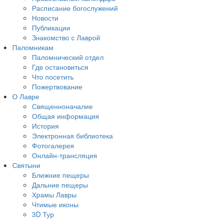
Расписание богослужений
Новости
Публикации
Знакомство с Лаврой
Паломникам
Паломнический отдел
Где остановиться
Что посетить
Пожертвование
О Лавре
Священноначалие
Общая информация
История
Электронная библиотека
Фотогалерея
Онлайн-трансляция
Святыни
Ближние пещеры
Дальние пещеры
Храмы Лавры
Чтимые иконы
3D Тур