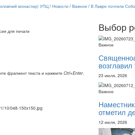
чоловічий монастир) УПЦ
/
Новости
/
Важное
/
В Лавре почтили Соб
Выбор р
Онлайн трансляции
сия для печати
12 сентября 2015
Назван
12 сентября 2015
Назван
Важное
12 сентября 2015
Назван
12 сентября 2015
Назван
Священно
12 сентября 2015
Назван
возглавил 
12 сентября 2015
Назван
12 сентября 2015
Назван
ите фрагмент текста и нажмите
Ctrl+Enter
.
23 июля, 2026
12 сентября 2015
Назван
Перейти к архиву
Важное
Наместник
021/10/048-150x150.jpg
отметил де
12 июля, 2026