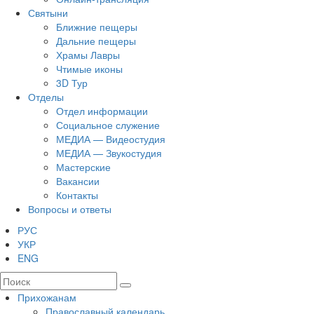
Святыни
Ближние пещеры
Дальние пещеры
Храмы Лавры
Чтимые иконы
3D Тур
Отделы
Отдел информации
Социальное служение
МЕДИА — Видеостудия
МЕДИА — Звукостудия
Мастерские
Вакансии
Контакты
Вопросы и ответы
РУС
УКР
ENG
Прихожанам
Православный календарь