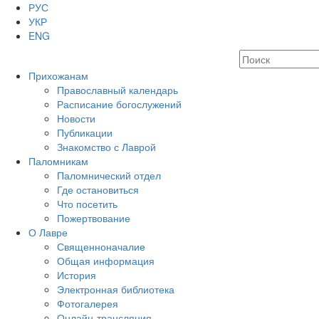
РУС
УКР
ENG
Прихожанам
Православный календарь
Расписание богослужений
Новости
Публикации
Знакомство с Лаврой
Паломникам
Паломнический отдел
Где остановиться
Что посетить
Пожертвование
О Лавре
Священноначалие
Общая информация
История
Электронная библиотека
Фотогалерея
Онлайн-трансляция