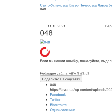
нлайн трансляция |
12 сентября
Свято-Успенська Києво-Печерська Лавра (
048
Название трансляции
11.10.2021
Вер
048
Если вы нашли ошибку, пожалуйста, выдел
Редакция сайта www.lavra.ua
Поделиться в соцсетях
048
https://lavra.ua/wp-content/uploads/2
Facebook
Twitter
ВКонтакте
Одноклассники