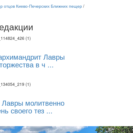
ор отцов Киево-Печерских Ближних пещер
/
едакции
Веб-камеры
ие трансляции
ие трансляции
ие трансляции
ие трансляции
архимандрит Лавры
ие трансляции
торжества в ч ...
ие трансляции
ие трансляции
ие трансляции
 Лавры молитвенно
нь своего тез ...