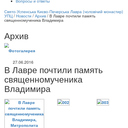
Вопросы и ответы
нлайн трансляция |
12 сентября
Свято-Успенська Києво-Печерська Лавра (чоловічий монастир)
УПЦ
/
Новости
/
Архив
/
В Лавре почтили память
Название трансляции
священномученика Владимира
Архив
Фотогалерея
27.06.2016
В Лавре почтили память
священномученика
Владимира