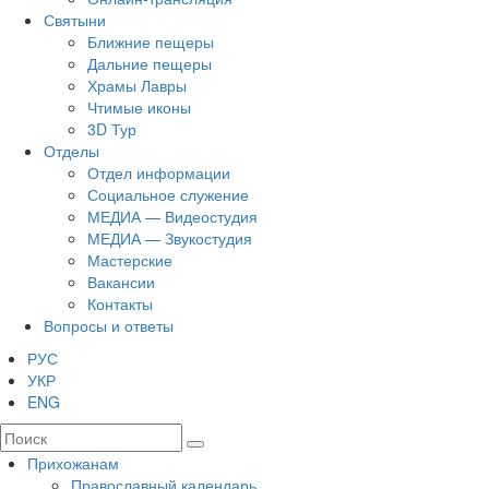
Святыни
Ближние пещеры
Дальние пещеры
Храмы Лавры
Чтимые иконы
3D Тур
Отделы
Отдел информации
Социальное служение
МЕДИА — Видеостудия
МЕДИА — Звукостудия
Мастерские
Вакансии
Контакты
Вопросы и ответы
РУС
УКР
ENG
Прихожанам
Православный календарь