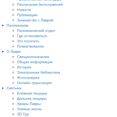
Расписание богослужений
Новости
Публикации
Знакомство с Лаврой
Паломникам
Паломнический отдел
Где остановиться
Что посетить
Пожертвование
О Лавре
Священноначалие
Общая информация
История
Электронная библиотека
Фотогалерея
Онлайн-трансляция
Святыни
Ближние пещеры
Дальние пещеры
Храмы Лавры
Чтимые иконы
3D Тур