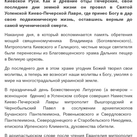
Киевской Руси. Как и древние отцы Печерские, свои
последние дни земной жизни он провел в Святой
Успенской Киево-Печерской Лавре, где принес Богу в дар
свою подвижническую жизнь, оставшись верным до
самой мученической смерти.
Накануне дня, в который воспоминается память обретения
мощей священномученика Владимира (Богоявленского),
Митрополита Киевского и Галицкого, честные мощи святителя
были перенесены из Благовещенского храма Дальних пещер
в Великую церковь.
До последнего дня в этом храме угодник Божий творил свои
молитвы, а теперь же возносит наши молитвы к Богу, умоляя о
мире на многострадальной украинской земле.
В праздничный день Божественную Литургию (а вечером –
всенощное бдение) в Успенском соборе совершил Наместник
Киево-Печерской Лавры митрополит Вышгородский и
Чернобыльский Павел в сослужении архиепископов
Бучанского Пантелеимона, Ровеньковского и Свердловского
Пантелеимона, Северодонецкого и Старобельского Никодима,
епископа Ирпенского Климента, духовенства обители.
В архипастырском слове после чтения Евангелия митрополит