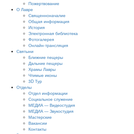
Пожертвование
О Лавре
Священноначалие
Общая информация
История
Электронная библиотека
Фотогалерея
Онлайн-трансляция
Святыни
Ближние пещеры
Дальние пещеры
Храмы Лавры
Чтимые иконы
3D Тур
Отделы
Отдел информации
Социальное служение
МЕДИА — Видеостудия
МЕДИА — Звукостудия
Мастерские
Вакансии
Контакты