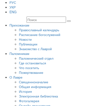
РУС
УКР
ENG
Прихожанам
Православный календарь
Расписание богослужений
Новости
Публикации
Знакомство с Лаврой
Паломникам
Паломнический отдел
Где остановиться
Что посетить
Пожертвование
О Лавре
Священноначалие
Общая информация
История
Электронная библиотека
Фотогалерея
Онлайн-трансляция