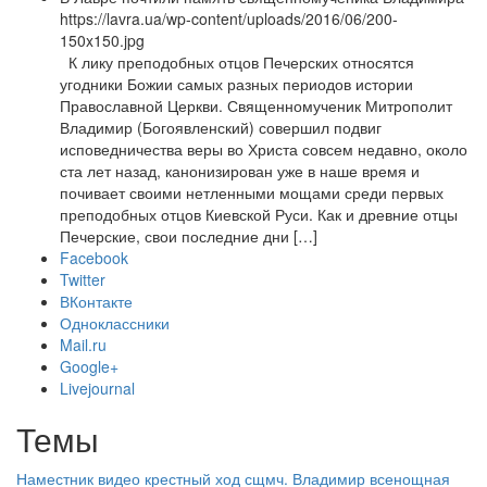
https://lavra.ua/wp-content/uploads/2016/06/200-
150x150.jpg
К лику преподобных отцов Печерских относятся
угодники Божии самых разных периодов истории
Православной Церкви. Священномученик Митрополит
Владимир (Богоявленский) совершил подвиг
исповедничества веры во Христа совсем недавно, около
ста лет назад, канонизирован уже в наше время и
почивает своими нетленными мощами среди первых
преподобных отцов Киевской Руси. Как и древние отцы
Печерские, свои последние дни […]
Facebook
Twitter
ВКонтакте
Одноклассники
Mail.ru
Google+
Livejournal
Темы
Наместник
видео
крестный ход
сщмч. Владимир
всенощная