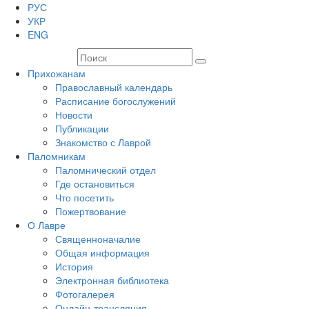
РУС
УКР
ENG
Прихожанам
Православный календарь
Расписание богослужений
Новости
Публикации
Знакомство с Лаврой
Паломникам
Паломнический отдел
Где остановиться
Что посетить
Пожертвование
О Лавре
Священноначалие
Общая информация
История
Электронная библиотека
Фотогалерея
Онлайн-трансляция