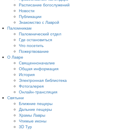
Расписание богослужений
Новости
Публикации
Знакомство с Лаврой
Паломникам
Паломнический отдел
Где остановиться
Что посетить
Пожертвование
О Лавре
Священноначалие
Общая информация
История
Электронная библиотека
Фотогалерея
Онлайн-трансляция
Святыни
Ближние пещеры
Дальние пещеры
Храмы Лавры
Чтимые иконы
3D Тур