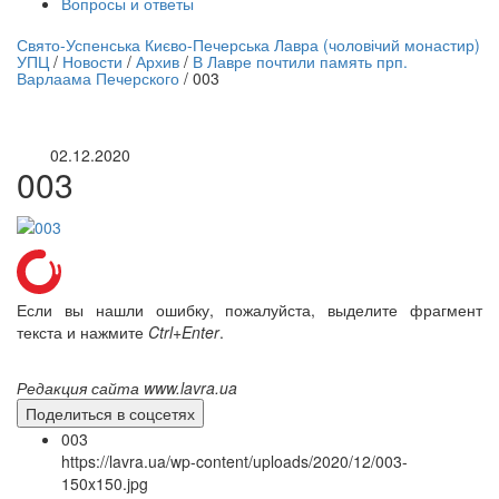
Вопросы и ответы
нлайн трансляция |
12 сентября
Свято-Успенська Києво-Печерська Лавра (чоловічий монастир)
УПЦ
/
Новости
/
Архив
/
В Лавре почтили память прп.
Название трансляции
Варлаама Печерского
/
003
02.12.2020
003
Если вы нашли ошибку, пожалуйста, выделите фрагмент
текста и нажмите
Ctrl+Enter
.
Редакция сайта www.lavra.ua
Поделиться в соцсетях
003
https://lavra.ua/wp-content/uploads/2020/12/003-
150x150.jpg