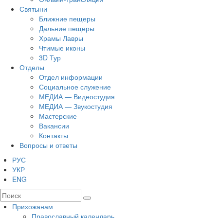
Святыни
Ближние пещеры
Дальние пещеры
Храмы Лавры
Чтимые иконы
3D Тур
Отделы
Отдел информации
Социальное служение
МЕДИА — Видеостудия
МЕДИА — Звукостудия
Мастерские
Вакансии
Контакты
Вопросы и ответы
РУС
УКР
ENG
Прихожанам
Православный календарь