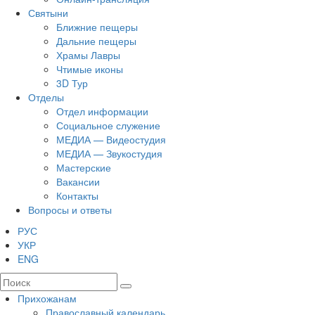
Святыни
Ближние пещеры
Дальние пещеры
Храмы Лавры
Чтимые иконы
3D Тур
Отделы
Отдел информации
Социальное служение
МЕДИА — Видеостудия
МЕДИА — Звукостудия
Мастерские
Вакансии
Контакты
Вопросы и ответы
РУС
УКР
ENG
Прихожанам
Православный календарь