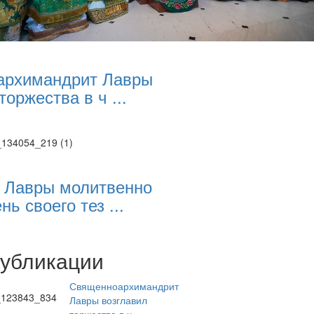
архимандрит Лавры
торжества в ч ...
 Лавры молитвенно
нь своего тез ...
публикации
Священноархимандрит
Лавры возглавил