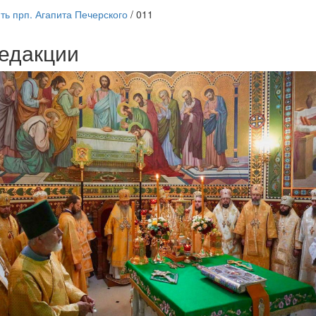
ть прп. Агапита Печерского
/
011
едакции
Веб-камеры
ие трансляции
ие трансляции
ие трансляции
ие трансляции
ие трансляции
ие трансляции
ие трансляции
ие трансляции