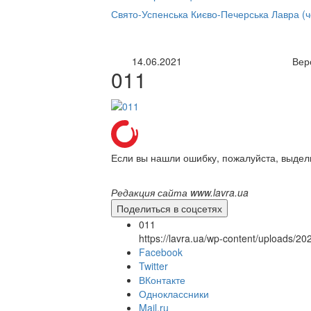
нлайн трансляция |
12 сентября
Свято-Успенська Києво-Печерська Лавра (
Название трансляции
14.06.2021
Вер
011
Если вы нашли ошибку, пожалуйста, выдел
Редакция сайта www.lavra.ua
Поделиться в соцсетях
011
https://lavra.ua/wp-content/uploads/2
Facebook
Twitter
ВКонтакте
Одноклассники
Mail.ru