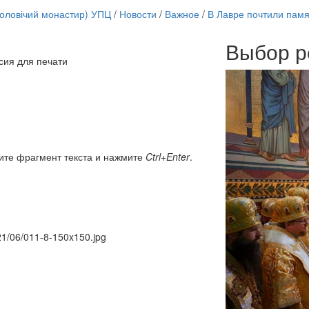
чоловічий монастир) УПЦ
/
Новости
/
Важное
/
В Лавре почтили памя
Выбор р
сия для печати
Онлайн трансляции
12 сентября 2015
Назван
12 сентября 2015
Назван
12 сентября 2015
Назван
12 сентября 2015
Назван
12 сентября 2015
Назван
12 сентября 2015
Назван
ите фрагмент текста и нажмите
Ctrl+Enter
.
12 сентября 2015
Назван
12 сентября 2015
Назван
Перейти к архиву
021/06/011-8-150x150.jpg