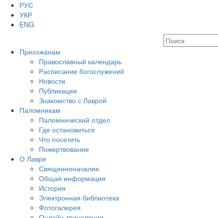
РУС
УКР
ENG
Прихожанам
Православный календарь
Расписание богослужений
Новости
Публикации
Знакомство с Лаврой
Паломникам
Паломнический отдел
Где остановиться
Что посетить
Пожертвование
О Лавре
Священноначалие
Общая информация
История
Электронная библиотека
Фотогалерея
Онлайн-трансляция