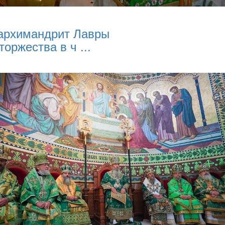
архимандрит Лавры
торжества в ч ...