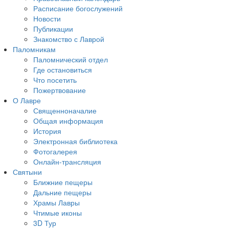
Расписание богослужений
Новости
Публикации
Знакомство с Лаврой
Паломникам
Паломнический отдел
Где остановиться
Что посетить
Пожертвование
О Лавре
Священноначалие
Общая информация
История
Электронная библиотека
Фотогалерея
Онлайн-трансляция
Святыни
Ближние пещеры
Дальние пещеры
Храмы Лавры
Чтимые иконы
3D Тур