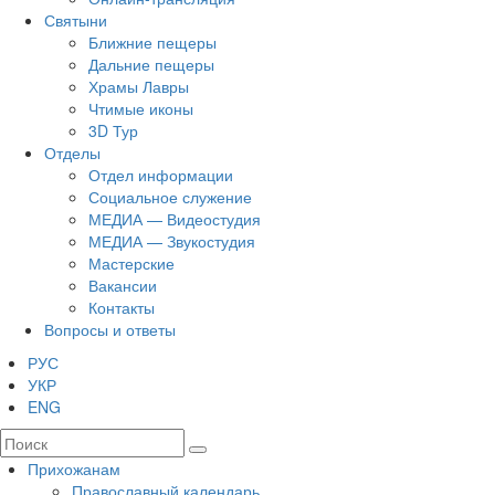
Святыни
Ближние пещеры
Дальние пещеры
Храмы Лавры
Чтимые иконы
3D Тур
Отделы
Отдел информации
Социальное служение
МЕДИА — Видеостудия
МЕДИА — Звукостудия
Мастерские
Вакансии
Контакты
Вопросы и ответы
РУС
УКР
ENG
Прихожанам
Православный календарь