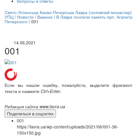
Вопросы и ответы
нлайн трансляция |
12 сентября
Свято-Успенська Києво-Печерська Лавра (чоловічий монастир)
УПЦ
/
Новости
/
Важное
/
В Лавре почтили память прп. Агапита
Название трансляции
Печерского
/
001
14.06.2021
001
Если вы нашли ошибку, пожалуйста, выделите фрагмент
текста и нажмите
Ctrl+Enter
.
Редакция сайта www.lavra.ua
Поделиться в соцсетях
001
https://lavra.ua/wp-content/uploads/2021/06/001-36-
150x150.jpg