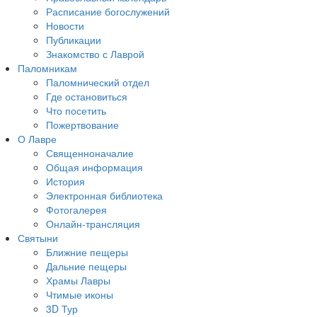
Расписание богослужений
Новости
Публикации
Знакомство с Лаврой
Паломникам
Паломнический отдел
Где остановиться
Что посетить
Пожертвование
О Лавре
Священноначалие
Общая информация
История
Электронная библиотека
Фотогалерея
Онлайн-трансляция
Святыни
Ближние пещеры
Дальние пещеры
Храмы Лавры
Чтимые иконы
3D Тур