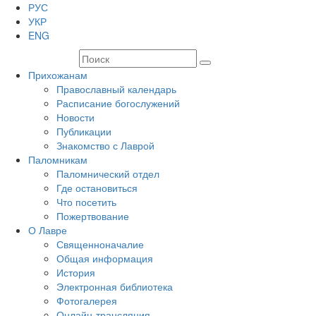
РУС
УКР
ENG
Прихожанам
Православный календарь
Расписание богослужений
Новости
Публикации
Знакомство с Лаврой
Паломникам
Паломнический отдел
Где остановиться
Что посетить
Пожертвование
О Лавре
Священноначалие
Общая информация
История
Электронная библиотека
Фотогалерея
Онлайн-трансляция