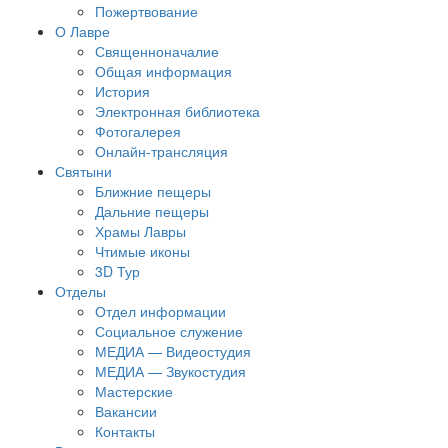
Пожертвование
О Лавре
Священноначалие
Общая информация
История
Электронная библиотека
Фотогалерея
Онлайн-трансляция
Святыни
Ближние пещеры
Дальние пещеры
Храмы Лавры
Чтимые иконы
3D Тур
Отделы
Отдел информации
Социальное служение
МЕДИА — Видеостудия
МЕДИА — Звукостудия
Мастерские
Вакансии
Контакты