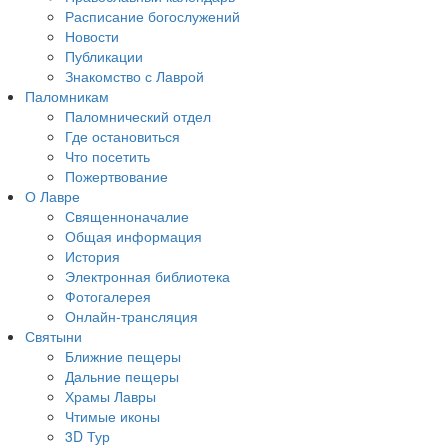
Расписание богослужений
Новости
Публикации
Знакомство с Лаврой
Паломникам
Паломнический отдел
Где остановиться
Что посетить
Пожертвование
О Лавре
Священноначалие
Общая информация
История
Электронная библиотека
Фотогалерея
Онлайн-трансляция
Святыни
Ближние пещеры
Дальние пещеры
Храмы Лавры
Чтимые иконы
3D Тур