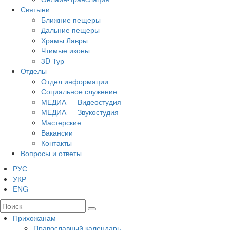
Святыни
Ближние пещеры
Дальние пещеры
Храмы Лавры
Чтимые иконы
3D Тур
Отделы
Отдел информации
Социальное служение
МЕДИА — Видеостудия
МЕДИА — Звукостудия
Мастерские
Вакансии
Контакты
Вопросы и ответы
РУС
УКР
ENG
Прихожанам
Православный календарь