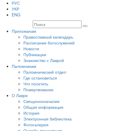
РУС
УКР
ENG
Прихожанам
Православный календарь
Расписание богослужений
Новости
Публикации
Знакомство с Лаврой
Паломникам
Паломнический отдел
Где остановиться
Что посетить
Пожертвование
О Лавре
Священноначалие
Общая информация
История
Электронная библиотека
Фотогалерея
Онлайн-трансляция