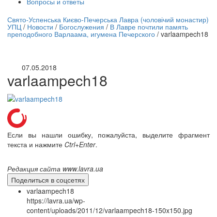
Вопросы и ответы
нлайн трансляция |
12 сентября
Свято-Успенська Києво-Печерська Лавра (чоловічий монастир)
УПЦ
/
Новости
/
Богослужения
/
В Лавре почтили память
Название трансляции
преподобного Варлаама, игумена Печерского
/
varlaampech18
07.05.2018
varlaampech18
Если вы нашли ошибку, пожалуйста, выделите фрагмент
текста и нажмите
Ctrl+Enter
.
Редакция сайта www.lavra.ua
Поделиться в соцсетях
varlaampech18
https://lavra.ua/wp-
content/uploads/2011/12/varlaampech18-150x150.jpg