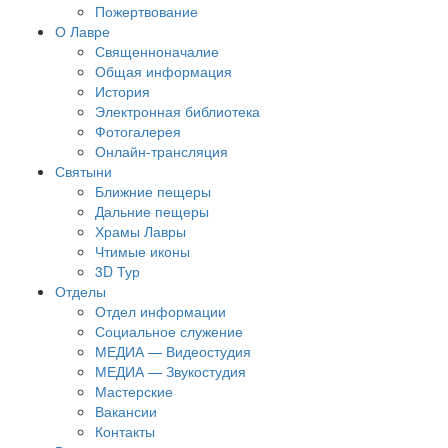
Пожертвование
О Лавре
Священноначалие
Общая информация
История
Электронная библиотека
Фотогалерея
Онлайн-трансляция
Святыни
Ближние пещеры
Дальние пещеры
Храмы Лавры
Чтимые иконы
3D Тур
Отделы
Отдел информации
Социальное служение
МЕДИА — Видеостудия
МЕДИА — Звукостудия
Мастерские
Вакансии
Контакты