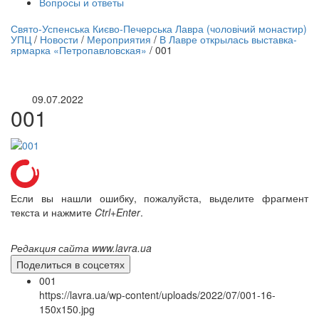
Вопросы и ответы
нлайн трансляция |
12 сентября
Свято-Успенська Києво-Печерська Лавра (чоловічий монастир)
УПЦ
/
Новости
/
Мероприятия
/
В Лавре открылась выставка-
Название трансляции
ярмарка «Петропавловская»
/
001
09.07.2022
001
Если вы нашли ошибку, пожалуйста, выделите фрагмент
текста и нажмите
Ctrl+Enter
.
Редакция сайта www.lavra.ua
Поделиться в соцсетях
001
https://lavra.ua/wp-content/uploads/2022/07/001-16-
150x150.jpg