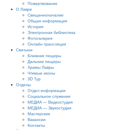
Пожертвование
О Лавре
Священноначалие
Общая информация
История
Электронная библиотека
Фотогалерея
Онлайн-трансляция
Святыни
Ближние пещеры
Дальние пещеры
Храмы Лавры
Чтимые иконы
3D Тур
Отделы
Отдел информации
Социальное служение
МЕДИА — Видеостудия
МЕДИА — Звукостудия
Мастерские
Вакансии
Контакты