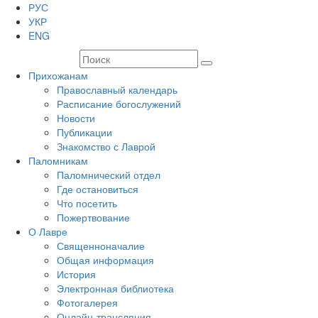
РУС
УКР
ENG
Прихожанам
Православный календарь
Расписание богослужений
Новости
Публикации
Знакомство с Лаврой
Паломникам
Паломнический отдел
Где остановиться
Что посетить
Пожертвование
О Лавре
Священноначалие
Общая информация
История
Электронная библиотека
Фотогалерея
Онлайн-трансляция