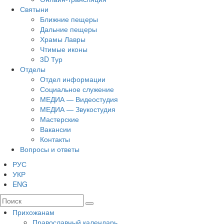
Святыни
Ближние пещеры
Дальние пещеры
Храмы Лавры
Чтимые иконы
3D Тур
Отделы
Отдел информации
Социальное служение
МЕДИА — Видеостудия
МЕДИА — Звукостудия
Мастерские
Вакансии
Контакты
Вопросы и ответы
РУС
УКР
ENG
Прихожанам
Православный календарь