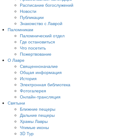
Расписание богослужений
Новости
Публикации
Знакомство с Лаврой
Паломникам
Паломнический отдел
Где остановиться
Что посетить
Пожертвование
О Лавре
Священноначалие
Общая информация
История
Электронная библиотека
Фотогалерея
Онлайн-трансляция
Святыни
Ближние пещеры
Дальние пещеры
Храмы Лавры
Чтимые иконы
3D Тур