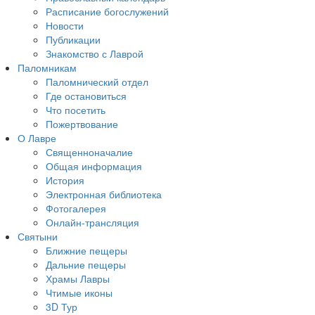
Расписание богослужений
Новости
Публикации
Знакомство с Лаврой
Паломникам
Паломнический отдел
Где остановиться
Что посетить
Пожертвование
О Лавре
Священноначалие
Общая информация
История
Электронная библиотека
Фотогалерея
Онлайн-трансляция
Святыни
Ближние пещеры
Дальние пещеры
Храмы Лавры
Чтимые иконы
3D Тур