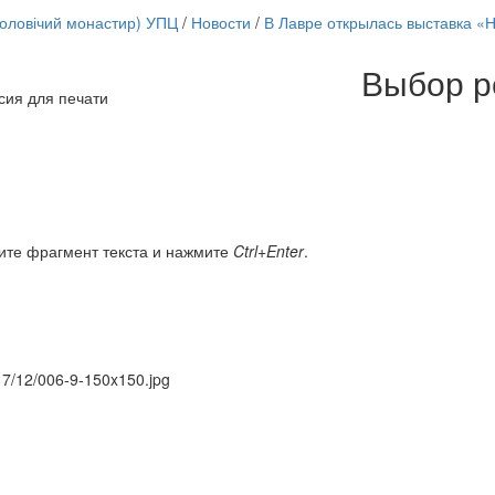
чоловічий монастир) УПЦ
/
Новости
/
В Лавре открылась выставка «
Выбор р
сия для печати
Онлайн трансляции
12 сентября 2015
Назван
12 сентября 2015
Назван
12 сентября 2015
Назван
12 сентября 2015
Назван
12 сентября 2015
Назван
12 сентября 2015
Назван
ите фрагмент текста и нажмите
Ctrl+Enter
.
12 сентября 2015
Назван
12 сентября 2015
Назван
Перейти к архиву
017/12/006-9-150x150.jpg