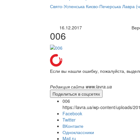
нлайн трансляция |
12 сентября
Свято-Успенська Києво-Печерська Лавра (
Название трансляции
16.12.2017
Вер
006
Если вы нашли ошибку, пожалуйста, выдел
Редакция сайта www.lavra.ua
Поделиться в соцсетях
006
https://lavra.ua/wp-content/uploads/2
Facebook
Twitter
ВКонтакте
Одноклассники
Mail.ru