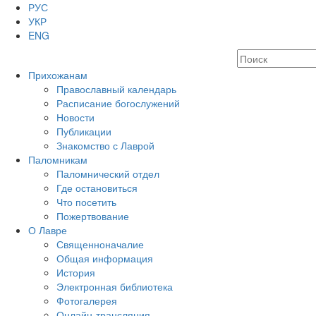
РУС
УКР
ENG
Прихожанам
Православный календарь
Расписание богослужений
Новости
Публикации
Знакомство с Лаврой
Паломникам
Паломнический отдел
Где остановиться
Что посетить
Пожертвование
О Лавре
Священноначалие
Общая информация
История
Электронная библиотека
Фотогалерея
Онлайн-трансляция