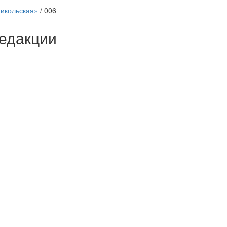
Никольская»
/
006
едакции
Веб-камеры
ие трансляции
ие трансляции
ие трансляции
ие трансляции
ие трансляции
ие трансляции
ие трансляции
ие трансляции