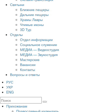
Святыни
Ближние пещеры
Дальние пещеры
Храмы Лавры
Чтимые иконы
3D Тур
Отделы
Отдел информации
Социальное служение
МЕДИА — Видеостудия
МЕДИА — Звукостудия
Мастерские
Вакансии
Контакты
Вопросы и ответы
РУС
УКР
ENG
Прихожанам
Православный календарь