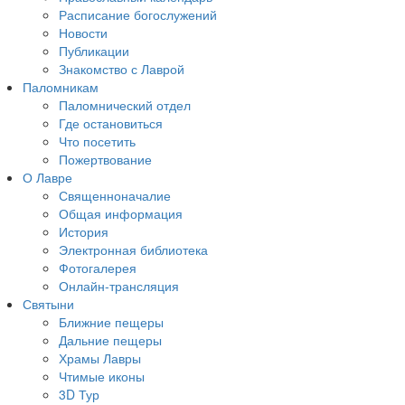
Расписание богослужений
Новости
Публикации
Знакомство с Лаврой
Паломникам
Паломнический отдел
Где остановиться
Что посетить
Пожертвование
О Лавре
Священноначалие
Общая информация
История
Электронная библиотека
Фотогалерея
Онлайн-трансляция
Святыни
Ближние пещеры
Дальние пещеры
Храмы Лавры
Чтимые иконы
3D Тур