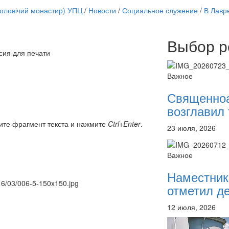
чоловічий монастир) УПЦ
/
Новости
/
Социальное служение
/
В Лавр
Выбор р
Онлайн трансляции
сия для печати
12 сентября 2015
Назван
12 сентября 2015
Назван
Важное
12 сентября 2015
Назван
12 сентября 2015
Назван
Священно
12 сентября 2015
Назван
возглавил 
12 сентября 2015
Назван
12 сентября 2015
Назван
ите фрагмент текста и нажмите
Ctrl+Enter
.
23 июля, 2026
12 сентября 2015
Назван
Перейти к архиву
Важное
Наместник
016/03/006-5-150x150.jpg
отметил де
12 июля, 2026