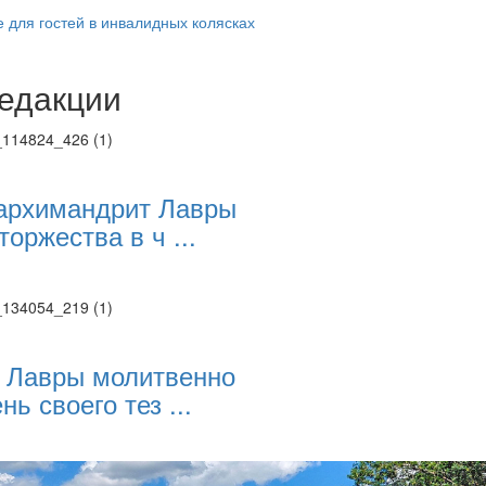
е для гостей в инвалидных колясках
едакции
Веб-камеры
ие трансляции
ие трансляции
ие трансляции
ие трансляции
архимандрит Лавры
ие трансляции
торжества в ч ...
ие трансляции
ие трансляции
ие трансляции
 Лавры молитвенно
нь своего тез ...