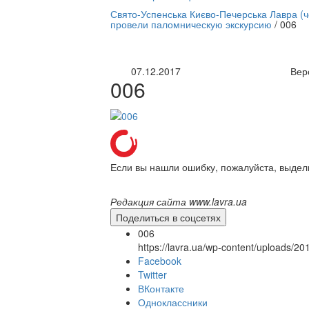
нлайн трансляция |
12 сентября
Свято-Успенська Києво-Печерська Лавра (
провели паломническую экскурсию
/
006
Название трансляции
07.12.2017
Вер
006
Если вы нашли ошибку, пожалуйста, выдел
Редакция сайта www.lavra.ua
Поделиться в соцсетях
006
https://lavra.ua/wp-content/uploads/2
Facebook
Twitter
ВКонтакте
Одноклассники