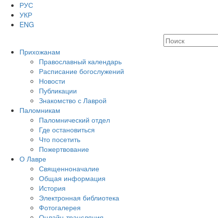
РУС
УКР
ENG
Прихожанам
Православный календарь
Расписание богослужений
Новости
Публикации
Знакомство с Лаврой
Паломникам
Паломнический отдел
Где остановиться
Что посетить
Пожертвование
О Лавре
Священноначалие
Общая информация
История
Электронная библиотека
Фотогалерея
Онлайн-трансляция