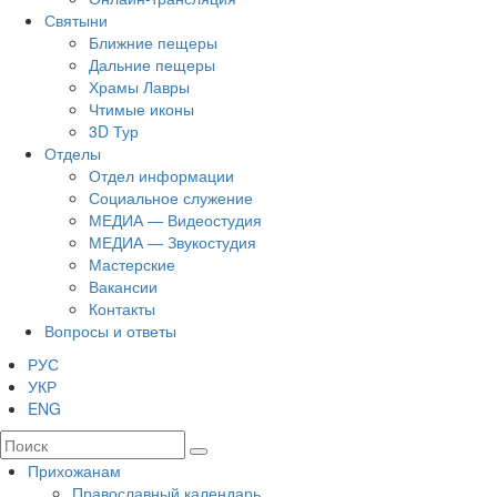
Святыни
Ближние пещеры
Дальние пещеры
Храмы Лавры
Чтимые иконы
3D Тур
Отделы
Отдел информации
Социальное служение
МЕДИА — Видеостудия
МЕДИА — Звукостудия
Мастерские
Вакансии
Контакты
Вопросы и ответы
РУС
УКР
ENG
Прихожанам
Православный календарь