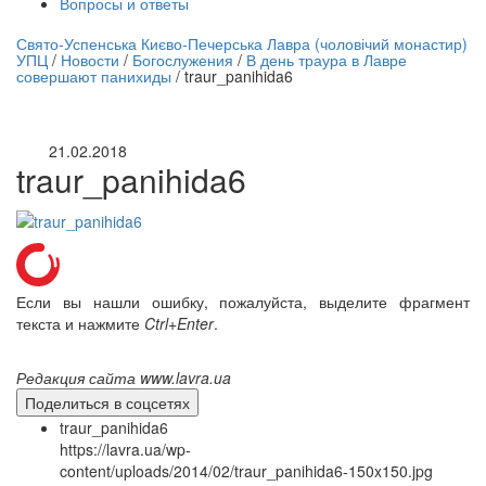
Вопросы и ответы
нлайн трансляция |
12 сентября
Свято-Успенська Києво-Печерська Лавра (чоловічий монастир)
УПЦ
/
Новости
/
Богослужения
/
В день траура в Лавре
Название трансляции
совершают панихиды
/
traur_panihida6
21.02.2018
traur_panihida6
Если вы нашли ошибку, пожалуйста, выделите фрагмент
текста и нажмите
Ctrl+Enter
.
Редакция сайта www.lavra.ua
Поделиться в соцсетях
traur_panihida6
https://lavra.ua/wp-
content/uploads/2014/02/traur_panihida6-150x150.jpg