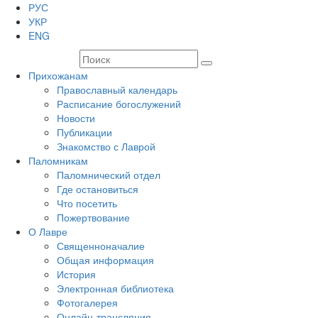
РУС
УКР
ENG
Прихожанам
Православный календарь
Расписание богослужений
Новости
Публикации
Знакомство с Лаврой
Паломникам
Паломнический отдел
Где остановиться
Что посетить
Пожертвование
О Лавре
Священноначалие
Общая информация
История
Электронная библиотека
Фотогалерея
Онлайн-трансляция