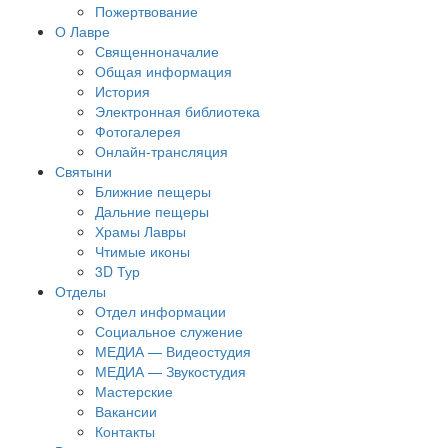
Пожертвование
О Лавре
Священноначалие
Общая информация
История
Электронная библиотека
Фотогалерея
Онлайн-трансляция
Святыни
Ближние пещеры
Дальние пещеры
Храмы Лавры
Чтимые иконы
3D Тур
Отделы
Отдел информации
Социальное служение
МЕДИА — Видеостудия
МЕДИА — Звукостудия
Мастерские
Вакансии
Контакты