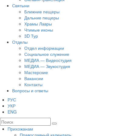
Святыни
Ближние пещеры
Дальние пещеры
Храмы Лавры
Чтимые иконы
3D Тур
Отделы
Отдел информации
Социальное служение
МЕДИА — Видеостудия
МЕДИА — Звукостудия
Мастерские
Вакансии
Контакты
Вопросы и ответы
РУС
УКР
ENG
Прихожанам
Православный календарь