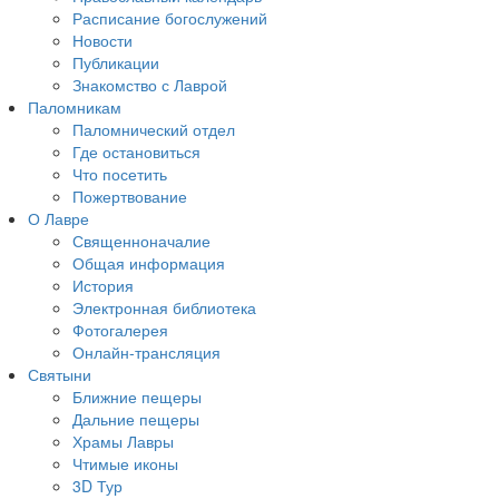
Расписание богослужений
Новости
Публикации
Знакомство с Лаврой
Паломникам
Паломнический отдел
Где остановиться
Что посетить
Пожертвование
О Лавре
Священноначалие
Общая информация
История
Электронная библиотека
Фотогалерея
Онлайн-трансляция
Святыни
Ближние пещеры
Дальние пещеры
Храмы Лавры
Чтимые иконы
3D Тур