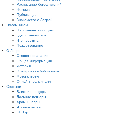
Расписание богослужений
Новости
Публикации
Знакомство с Лаврой
Паломникам
Паломнический отдел
Где остановиться
Что посетить
Пожертвование
О Лавре
Священноначалие
Общая информация
История
Электронная библиотека
Фотогалерея
Онлайн-трансляция
Святыни
Ближние пещеры
Дальние пещеры
Храмы Лавры
Чтимые иконы
3D Тур