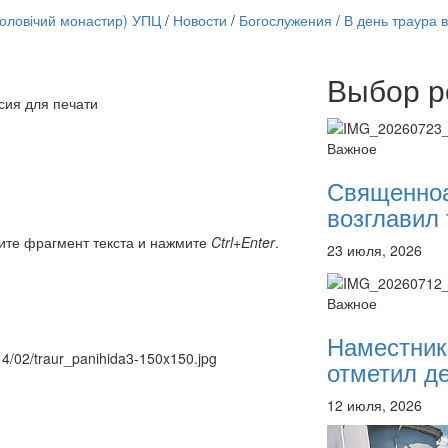
чоловічий монастир) УПЦ
/
Новости
/
Богослужения
/
В день траура 
Выбор р
Онлайн трансляции
сия для печати
12 сентября 2015
Назван
12 сентября 2015
Назван
Важное
12 сентября 2015
Назван
12 сентября 2015
Назван
Священно
12 сентября 2015
Назван
возглавил 
12 сентября 2015
Назван
12 сентября 2015
Назван
ите фрагмент текста и нажмите
Ctrl+Enter
.
23 июля, 2026
12 сентября 2015
Назван
Перейти к архиву
Важное
Наместник
014/02/traur_panihida3-150x150.jpg
отметил де
12 июля, 2026