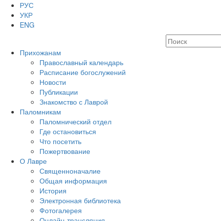
РУС
УКР
ENG
Прихожанам
Православный календарь
Расписание богослужений
Новости
Публикации
Знакомство с Лаврой
Паломникам
Паломнический отдел
Где остановиться
Что посетить
Пожертвование
О Лавре
Священноначалие
Общая информация
История
Электронная библиотека
Фотогалерея
Онлайн-трансляция