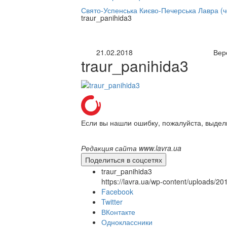
нлайн трансляция |
12 сентября
Свято-Успенська Києво-Печерська Лавра (
traur_panihida3
Название трансляции
21.02.2018
Вер
traur_panihida3
Если вы нашли ошибку, пожалуйста, выдел
Редакция сайта www.lavra.ua
Поделиться в соцсетях
traur_panihida3
https://lavra.ua/wp-content/uploads/2
Facebook
Twitter
ВКонтакте
Одноклассники