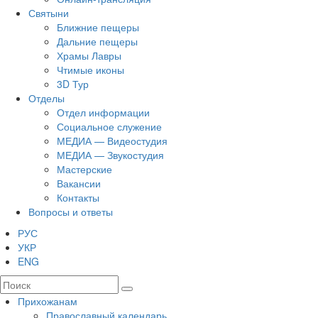
Святыни
Ближние пещеры
Дальние пещеры
Храмы Лавры
Чтимые иконы
3D Тур
Отделы
Отдел информации
Социальное служение
МЕДИА — Видеостудия
МЕДИА — Звукостудия
Мастерские
Вакансии
Контакты
Вопросы и ответы
РУС
УКР
ENG
Прихожанам
Православный календарь