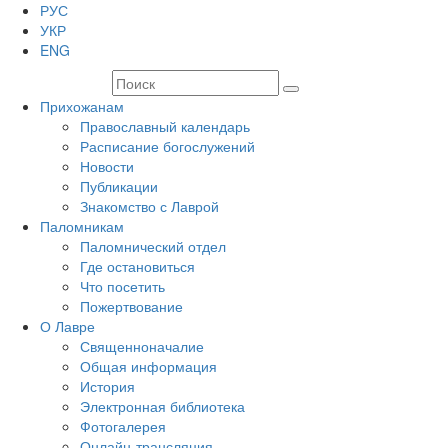
РУС
УКР
ENG
Прихожанам
Православный календарь
Расписание богослужений
Новости
Публикации
Знакомство с Лаврой
Паломникам
Паломнический отдел
Где остановиться
Что посетить
Пожертвование
О Лавре
Священноначалие
Общая информация
История
Электронная библиотека
Фотогалерея
Онлайн-трансляция