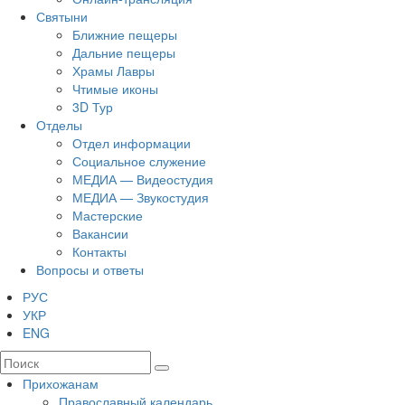
Святыни
Ближние пещеры
Дальние пещеры
Храмы Лавры
Чтимые иконы
3D Тур
Отделы
Отдел информации
Социальное служение
МЕДИА — Видеостудия
МЕДИА — Звукостудия
Мастерские
Вакансии
Контакты
Вопросы и ответы
РУС
УКР
ENG
Прихожанам
Православный календарь