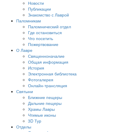
Новости
Публикации
Знакомство с Лаврой
Паломникам
Паломнический отдел
Где остановиться
Что посетить
Пожертвование
О Лавре
Священноначалие
Общая информация
История
Электронная библиотека
Фотогалерея
Онлайн-трансляция
Святыни
Ближние пещеры
Дальние пещеры
Храмы Лавры
Чтимые иконы
3D Тур
Отделы