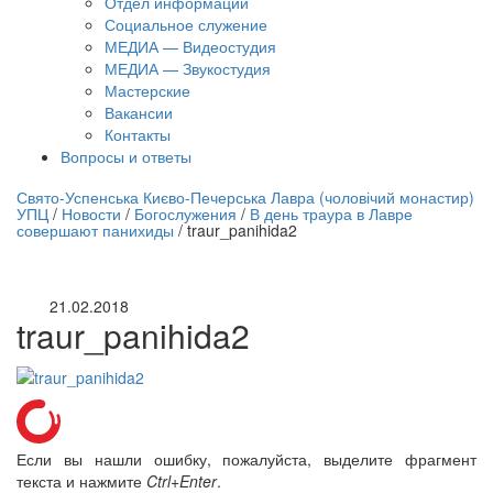
Отдел информации
Социальное служение
МЕДИА — Видеостудия
МЕДИА — Звукостудия
Мастерские
Вакансии
Контакты
Вопросы и ответы
нлайн трансляция |
12 сентября
Свято-Успенська Києво-Печерська Лавра (чоловічий монастир)
УПЦ
/
Новости
/
Богослужения
/
В день траура в Лавре
Название трансляции
совершают панихиды
/
traur_panihida2
21.02.2018
traur_panihida2
Если вы нашли ошибку, пожалуйста, выделите фрагмент
текста и нажмите
Ctrl+Enter
.