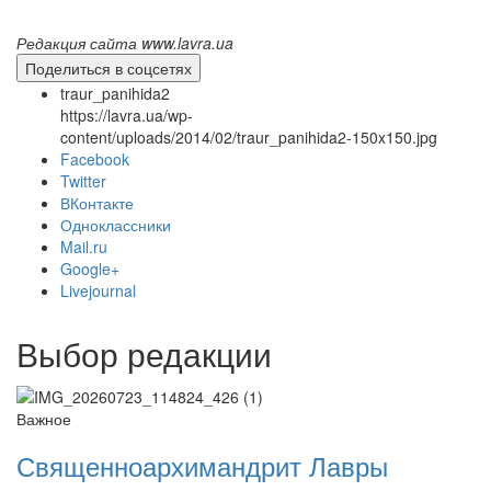
Редакция сайта www.lavra.ua
Поделиться в соцсетях
traur_panihida2
https://lavra.ua/wp-
content/uploads/2014/02/traur_panihida2-150x150.jpg
Facebook
Twitter
ВКонтакте
Одноклассники
Mail.ru
Онлайн трансляции
Веб-камеры
Google+
12 сентября 2015
Название трансляции
Livejournal
12 сентября 2015
Название трансляции
12 сентября 2015
Название трансляции
12 сентября 2015
Название трансляции
Выбор редакции
12 сентября 2015
Название трансляции
12 сентября 2015
Название трансляции
12 сентября 2015
Название трансляции
Важное
12 сентября 2015
Название трансляции
Священноархимандрит Лавры
Перейти к архиву