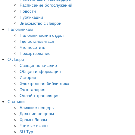
Расписание богослужений
Новости
Публикации
Знакомство с Лаврой
Паломникам
Паломнический отдел
Где остановиться
Что посетить
Пожертвование
О Лавре
Священноначалие
Общая информация
История
Электронная библиотека
Фотогалерея
Онлайн-трансляция
Святыни
Ближние пещеры
Дальние пещеры
Храмы Лавры
Чтимые иконы
3D Тур