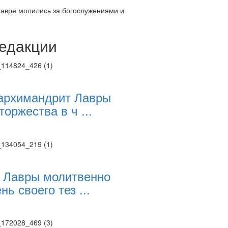
Лавре молились за богослужениями и
едакции
Веб-камеры
ие трансляции
ие трансляции
ие трансляции
ие трансляции
архимандрит Лавры
ие трансляции
торжества в ч ...
ие трансляции
ие трансляции
ие трансляции
 Лавры молитвенно
нь своего тез ...