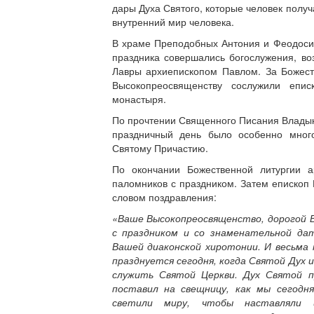
дары Духа Святого, которые человек полу
внутренний мир человека.
В храме Преподобных Антония и Феодосия
праздника совершались богослужения, в
Лавры архиепископом Павлом. За Божест
Высокопреосвященству сослужили епи
монастыря.
По прочтении Священного Писания Владык
праздничный день было особенно мног
Святому Причастию.
По окончании Божественной литургии 
паломников с праздником. Затем епископ
словом поздравления:
«Ваше Высокопреосвященство, дорогой 
с праздником и со знаменательной дат
Вашей диаконской хиротонии. И весьма
празднуется сегодня, когда Святой Дух 
служить Святой Церкви. Дух Святой п
поставил на свещницу, как мы сегод
светили миру, чтобы наставляли 