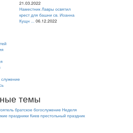
21.03.2022
Наместник Лавры освятил
крест для башни св. Иоанна
Кущн ...
06.12.2022
тей
ия
ия
я
 служение
сь
ные темы
оятель
братское богослужение
Неделя
икие праздники
Киев
престольный праздник