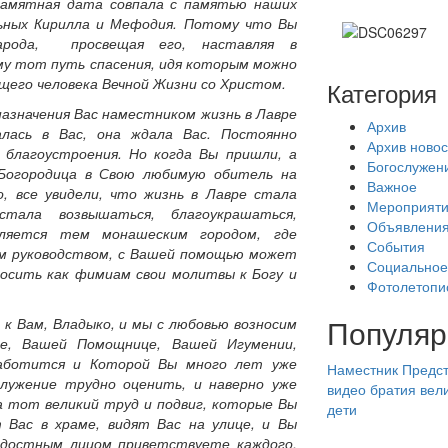
памятная дата совпала с памятью наших
ьных Кирилла и Мефодия. Потому что Вы
арода, просвещая его, наставляя в
ему тот путь спасения, идя которым можно
щего человека Вечной Жизни со Христом.
Категория
назначения Вас наместником жизнь в Лавре
Архив
алась в Вас, она ждала Вас. Постоянно
Архив новос
 благоустроения. Но когда Вы пришли, а
Богослужен
 Богородица в Свою любимую обитель на
Важное
, все увидели, что жизнь в Лавре стала
Мероприят
тала возвышаться, благоукрашаться,
Объявлени
вляется тем монашеским городом, где
События
им руководством, с Вашей помощью может
Социальное
носить как фимиам свои молитвы к Богу и
Фотолетопи
Популяр
к Вам, Владыко, и мы с любовью возносим
е, Вашей Помощнице, Вашей Игумении,
аботится и Которой Вы много лет уже
Наместник
Предст
лужение трудно оценить, и наверно уже
видео
братия
вел
а тот великий труд и подвиг, которые Вы
дети
 Вас в храме, видят Вас на улице, и Вы
радостным лицом приветствуете каждого,