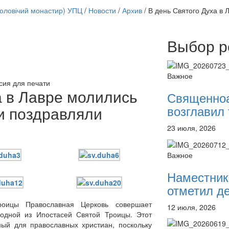
чоловічий монастир) УПЦ
/
Новости
/
Архив
/
В день Святого Духа в 
Выбор р
Онлайн трансляции
12 сентября 2015
Назван
12 сентября 2015
Назван
Важное
12 сентября 2015
Назван
сия для печати
12 сентября 2015
Назван
а в Лавре молились
Священно
12 сентября 2015
Назван
возглавил 
и поздравляли
12 сентября 2015
Назван
12 сентября 2015
Назван
23 июля, 2026
12 сентября 2015
Назван
Перейти к архиву
Важное
Наместник
отметил де
оицы Православная Церковь совершает
12 июля, 2026
 одной из Ипостасей Святой Троицы. Этот
ный для православных христиан, поскольку