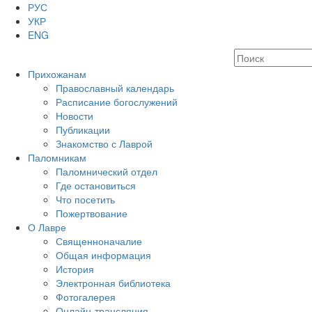
РУС
УКР
ENG
Прихожанам
Православный календарь
Расписание богослужений
Новости
Публикации
Знакомство с Лаврой
Паломникам
Паломнический отдел
Где остановиться
Что посетить
Пожертвование
О Лавре
Священноначалие
Общая информация
История
Электронная библиотека
Фотогалерея
Онлайн-трансляция