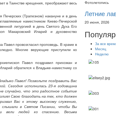
Фотолетопись
чает в Таинстве крещения, преображают весь
Летние ла
 Печерских (Трапезном) накануне и в день
озглавляемые наместником Киево-Печерской
20 июня, 2026
венной литургией в день Святого Духа Его
Популяр
скоп Макаровский Иларий и духовенство
За все врем
а Павел провозгласил проповедь. В храме в
Месяц
олюдно. Многие верующие приступили ко
Неделю
архиепископ Павел поздравил прихожан и
 Иларий обратился к Владыке-наместнику со
Владыко Павел! Позвольте поздравить Вас
ой. Сегодня исполнилась 23-я годовщина
 не случайно, что это радостное событие
излиял Свою благодать на тех, кто должен
ризвал Вас к этому высокому служению,
ня слышали в Святом Писании, чтобы Вы
и вели людей ко спасению. Весьма