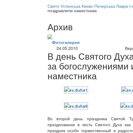
нлайн трансляция |
12 сентября
Свято-Успенська Києво-Печерська Лавра (
поздравляли наместника
Название трансляции
Архив
Фотогалерея
24.05.2010
Вер
В день Святого Дух
за богослужениями 
наместника
Во второй день праздника Святой Тр
празднование в честь Святого Духа как
праздник особо торжественный и радост