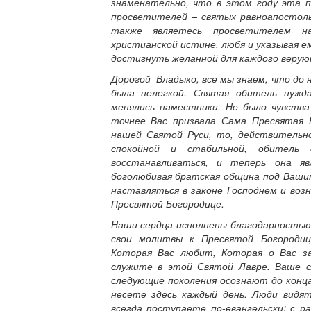
знаменательно, что в этом году эта 
просветителей – святых равноапостол
также являетесь просветителем н
христианской истине, любя и указывая 
достигнуть желанной для каждого верую
Дорогой Владыко, все мы знаем, что до 
была нелегкой. Святая обитель нужд
менялись наместники. Не было чувства
точнее Вас призвала Сама Пресвятая
нашей Святой Руси, то, действительно
спокойной и стабильной, обитель с
восстанавливаться, и теперь она я
боголюбивая братская община под Ваш
наставляться в законе Господнем и воз
Пресвятой Богородице.
Наши сердца исполнены благодарностью 
свои молитвы к Пресвятой Богородиц
Которая Вас любит, Которая о Вас з
служите в этой Святой Лавре. Ваше с
следующие поколения осознают до конц
несете здесь каждый день. Люди видят
всегда поступаете по-евангельски: с 