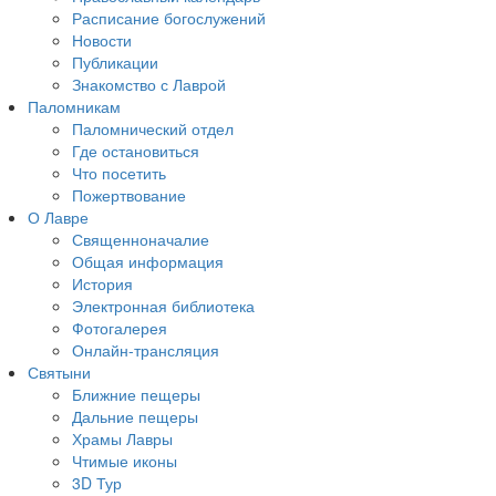
Расписание богослужений
Новости
Публикации
Знакомство с Лаврой
Паломникам
Паломнический отдел
Где остановиться
Что посетить
Пожертвование
О Лавре
Священноначалие
Общая информация
История
Электронная библиотека
Фотогалерея
Онлайн-трансляция
Святыни
Ближние пещеры
Дальние пещеры
Храмы Лавры
Чтимые иконы
3D Тур