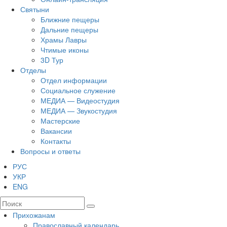
Святыни
Ближние пещеры
Дальние пещеры
Храмы Лавры
Чтимые иконы
3D Тур
Отделы
Отдел информации
Социальное служение
МЕДИА — Видеостудия
МЕДИА — Звукостудия
Мастерские
Вакансии
Контакты
Вопросы и ответы
РУС
УКР
ENG
Прихожанам
Православный календарь