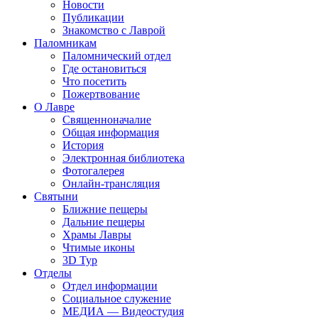
Новости
Публикации
Знакомство с Лаврой
Паломникам
Паломнический отдел
Где остановиться
Что посетить
Пожертвование
О Лавре
Священноначалие
Общая информация
История
Электронная библиотека
Фотогалерея
Онлайн-трансляция
Святыни
Ближние пещеры
Дальние пещеры
Храмы Лавры
Чтимые иконы
3D Тур
Отделы
Отдел информации
Социальное служение
МЕДИА — Видеостудия