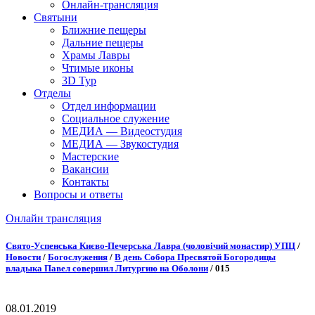
Онлайн-трансляция
Святыни
Ближние пещеры
Дальние пещеры
Храмы Лавры
Чтимые иконы
3D Тур
Отделы
Отдел информации
Социальное служение
МЕДИА — Видеостудия
МЕДИА — Звукостудия
Мастерские
Вакансии
Контакты
Вопросы и ответы
Онлайн трансляция
Онлайн трансляция |
12 сентября
Свято-Успенська Києво-Печерська Лавра (чоловічий монастир) УПЦ
/
Новости
/
Богослужения
/
В день Собора Пресвятой Богородицы
Название трансляции
владыка Павел совершил Литургию на Оболони
/
015
08.01.2019