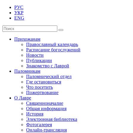
РУС
УКР
ENG
Прихожанам
Православный календарь
Расписание богослужений
Новости
Публикации
Знакомство с Лаврой
Паломникам
Паломнический отдел
Где остановиться
Что посетить
Пожертвование
О Лавре
Священноначалие
Общая информация
История
Электронная библиотека
Фотогалерея
Онлайн-трансляция