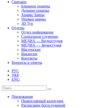
Святыни
Ближние пещеры
Дальние пещеры
Храмы Лавры
Чтимые иконы
3D Тур
Отделы
Отдел информации
Социальное служение
МЕДИА — Видеостудия
МЕДИА — Звукостудия
Мастерские
Вакансии
Контакты
Вопросы и ответы
РУС
УКР
ENG
Прихожанам
Православный календарь
Расписание богослужений