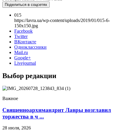
12 сентября 2015
Название трансляции
Поделиться в соцсетях
12 сентября 2015
Название трансляции
12 сентября 2015
Название трансляции
015
12 сентября 2015
Название трансляции
https://lavra.ua/wp-content/uploads/2019/01/015-6-
12 сентября 2015
Название трансляции
150x150.jpg
12 сентября 2015
Название трансляции
Facebook
12 сентября 2015
Название трансляции
Twitter
ВКонтакте
Перейти к архиву
Одноклассники
Mail.ru
Google+
Livejournal
Выбор редакции
Важное
Священноархимандрит Лавры возглавил
торжества в ч ...
28 июля, 2026