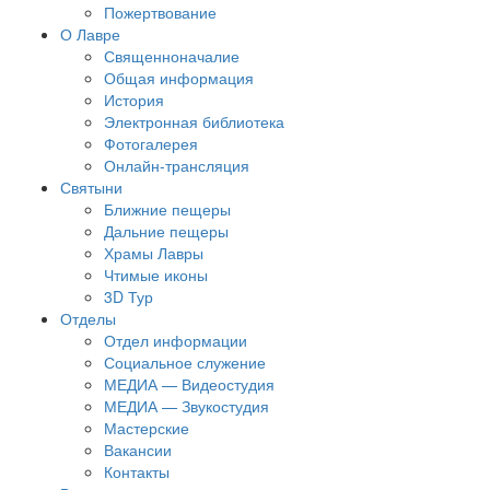
Пожертвование
О Лавре
Священноначалие
Общая информация
История
Электронная библиотека
Фотогалерея
Онлайн-трансляция
Святыни
Ближние пещеры
Дальние пещеры
Храмы Лавры
Чтимые иконы
3D Тур
Отделы
Отдел информации
Социальное служение
МЕДИА — Видеостудия
МЕДИА — Звукостудия
Мастерские
Вакансии
Контакты