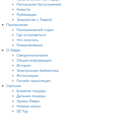
Расписание богослужений
Новости
Публикации
Знакомство с Лаврой
Паломникам
Паломнический отдел
Где остановиться
Что посетить
Пожертвование
О Лавре
Священноначалие
Общая информация
История
Электронная библиотека
Фотогалерея
Онлайн-трансляция
Святыни
Ближние пещеры
Дальние пещеры
Храмы Лавры
Чтимые иконы
3D Тур