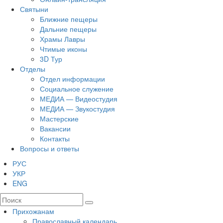
Святыни
Ближние пещеры
Дальние пещеры
Храмы Лавры
Чтимые иконы
3D Тур
Отделы
Отдел информации
Социальное служение
МЕДИА — Видеостудия
МЕДИА — Звукостудия
Мастерские
Вакансии
Контакты
Вопросы и ответы
РУС
УКР
ENG
Прихожанам
Православный календарь