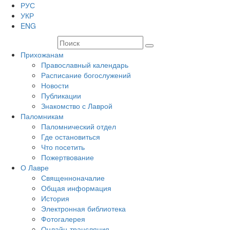
РУС
УКР
ENG
Прихожанам
Православный календарь
Расписание богослужений
Новости
Публикации
Знакомство с Лаврой
Паломникам
Паломнический отдел
Где остановиться
Что посетить
Пожертвование
О Лавре
Священноначалие
Общая информация
История
Электронная библиотека
Фотогалерея
Онлайн-трансляция