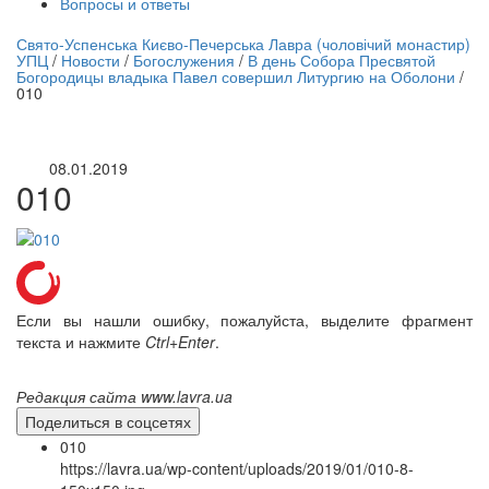
Вопросы и ответы
нлайн трансляция |
12 сентября
Свято-Успенська Києво-Печерська Лавра (чоловічий монастир)
УПЦ
/
Новости
/
Богослужения
/
В день Собора Пресвятой
Название трансляции
Богородицы владыка Павел совершил Литургию на Оболони
/
010
08.01.2019
010
Если вы нашли ошибку, пожалуйста, выделите фрагмент
текста и нажмите
Ctrl+Enter
.
Редакция сайта www.lavra.ua
Поделиться в соцсетях
010
https://lavra.ua/wp-content/uploads/2019/01/010-8-