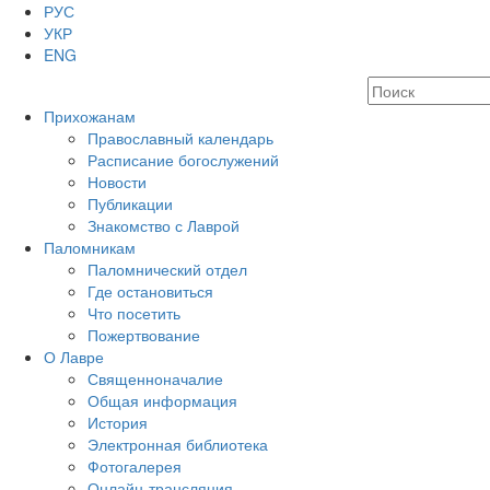
РУС
УКР
ENG
Прихожанам
Православный календарь
Расписание богослужений
Новости
Публикации
Знакомство с Лаврой
Паломникам
Паломнический отдел
Где остановиться
Что посетить
Пожертвование
О Лавре
Священноначалие
Общая информация
История
Электронная библиотека
Фотогалерея
Онлайн-трансляция