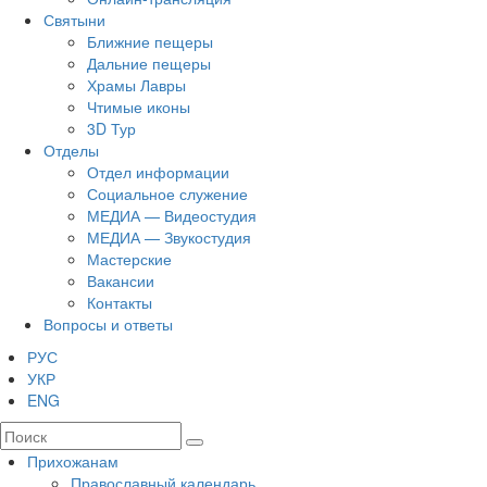
Святыни
Ближние пещеры
Дальние пещеры
Храмы Лавры
Чтимые иконы
3D Тур
Отделы
Отдел информации
Социальное служение
МЕДИА — Видеостудия
МЕДИА — Звукостудия
Мастерские
Вакансии
Контакты
Вопросы и ответы
РУС
УКР
ENG
Прихожанам
Православный календарь