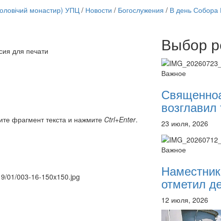
чоловічий монастир) УПЦ
/
Новости
/
Богослужения
/
В день Собора
Выбор р
Онлайн трансляции
сия для печати
12 сентября 2015
Назван
12 сентября 2015
Назван
Важное
12 сентября 2015
Назван
12 сентября 2015
Назван
Священно
12 сентября 2015
Назван
возглавил 
12 сентября 2015
Назван
12 сентября 2015
Назван
ите фрагмент текста и нажмите
Ctrl+Enter
.
23 июля, 2026
12 сентября 2015
Назван
Перейти к архиву
Важное
Наместник
019/01/003-16-150x150.jpg
отметил де
12 июля, 2026