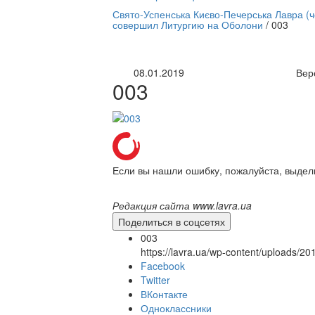
нлайн трансляция |
12 сентября
Свято-Успенська Києво-Печерська Лавра (
совершил Литургию на Оболони
/
003
Название трансляции
08.01.2019
Вер
003
Если вы нашли ошибку, пожалуйста, выдел
Редакция сайта www.lavra.ua
Поделиться в соцсетях
003
https://lavra.ua/wp-content/uploads/2
Facebook
Twitter
ВКонтакте
Одноклассники