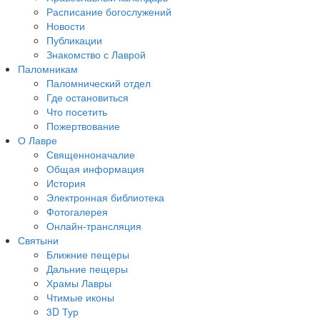
Расписание богослужений
Новости
Публикации
Знакомство с Лаврой
Паломникам
Паломнический отдел
Где остановиться
Что посетить
Пожертвование
О Лавре
Священноначалие
Общая информация
История
Электронная библиотека
Фотогалерея
Онлайн-трансляция
Святыни
Ближние пещеры
Дальние пещеры
Храмы Лавры
Чтимые иконы
3D Тур