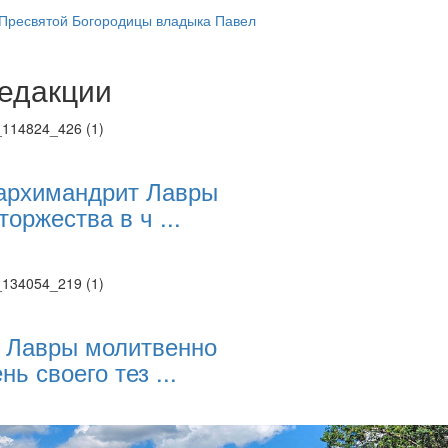
 Пресвятой Богородицы владыка Павел
едакции
Веб-камеры
ие трансляции
ие трансляции
ие трансляции
ие трансляции
архимандрит Лавры
ие трансляции
торжества в ч ...
ие трансляции
ие трансляции
ие трансляции
 Лавры молитвенно
нь своего тез ...