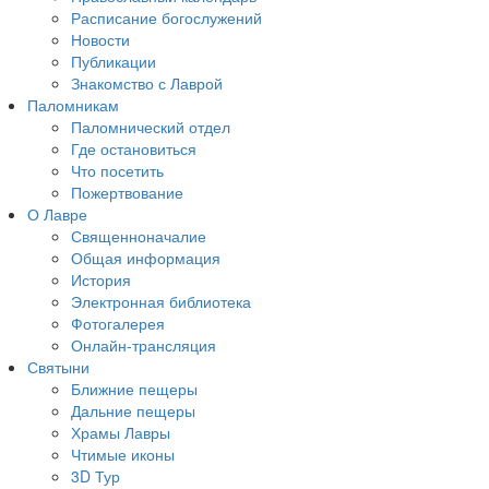
Расписание богослужений
Новости
Публикации
Знакомство с Лаврой
Паломникам
Паломнический отдел
Где остановиться
Что посетить
Пожертвование
О Лавре
Священноначалие
Общая информация
История
Электронная библиотека
Фотогалерея
Онлайн-трансляция
Святыни
Ближние пещеры
Дальние пещеры
Храмы Лавры
Чтимые иконы
3D Тур