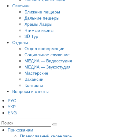
Святыни
Ближние пещеры
Дальние пещеры
Храмы Лавры
Чтимые иконы
3D Тур
Отделы
Отдел информации
Социальное служение
МЕДИА — Видеостудия
МЕДИА — Звукостудия
Мастерские
Вакансии
Контакты
Вопросы и ответы
РУС
УКР
ENG
Прихожанам
Православный календарь