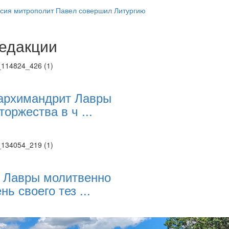
исия митрополит Павел совершил Литургию
едакции
Веб-камеры
ие трансляции
ие трансляции
ие трансляции
ие трансляции
архимандрит Лавры
ие трансляции
торжества в ч ...
ие трансляции
ие трансляции
ие трансляции
 Лавры молитвенно
нь своего тез ...