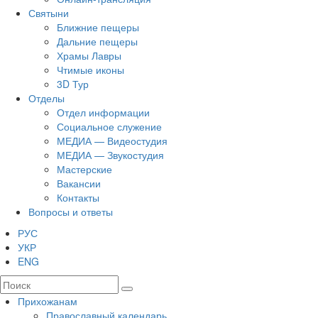
Святыни
Ближние пещеры
Дальние пещеры
Храмы Лавры
Чтимые иконы
3D Тур
Отделы
Отдел информации
Социальное служение
МЕДИА — Видеостудия
МЕДИА — Звукостудия
Мастерские
Вакансии
Контакты
Вопросы и ответы
РУС
УКР
ENG
Прихожанам
Православный календарь