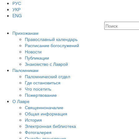
РУС
УКР
ENG
Прихожанам
Православный календарь
Расписание богослужений
Новости
Публикации
Знакомство с Лаврой
Паломникам
Паломнический отдел
Где остановиться
Что посетить
Пожертвование
О Лавре
Священноначалие
Общая информация
История
Электронная библиотека
Фотогалерея
Онлайн-трансляция