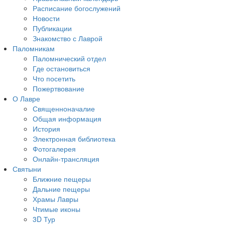
Расписание богослужений
Новости
Публикации
Знакомство с Лаврой
Паломникам
Паломнический отдел
Где остановиться
Что посетить
Пожертвование
О Лавре
Священноначалие
Общая информация
История
Электронная библиотека
Фотогалерея
Онлайн-трансляция
Святыни
Ближние пещеры
Дальние пещеры
Храмы Лавры
Чтимые иконы
3D Тур