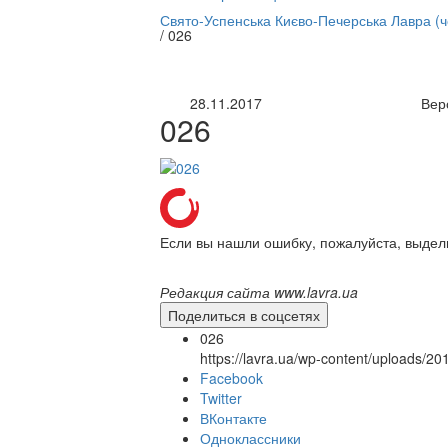
нлайн трансляция |
12 сентября
Свято-Успенська Києво-Печерська Лавра (
/
026
Название трансляции
28.11.2017
Вер
026
Если вы нашли ошибку, пожалуйста, выдел
Редакция сайта www.lavra.ua
Поделиться в соцсетях
026
https://lavra.ua/wp-content/uploads/2
Facebook
Twitter
ВКонтакте
Одноклассники