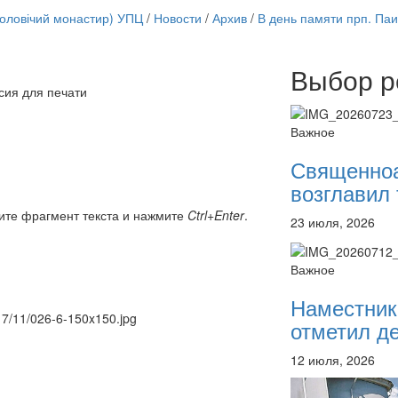
чоловічий монастир) УПЦ
/
Новости
/
Архив
/
В день памяти прп. Па
Выбор р
Онлайн трансляции
сия для печати
12 сентября 2015
Назван
12 сентября 2015
Назван
Важное
12 сентября 2015
Назван
12 сентября 2015
Назван
Священно
12 сентября 2015
Назван
возглавил 
12 сентября 2015
Назван
12 сентября 2015
Назван
ите фрагмент текста и нажмите
Ctrl+Enter
.
23 июля, 2026
12 сентября 2015
Назван
Перейти к архиву
Важное
Наместник
017/11/026-6-150x150.jpg
отметил де
12 июля, 2026