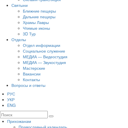
Святыни
Ближние пещеры
Дальние пещеры
Храмы Лавры
Чтимые иконы
3D Тур
Отделы
Отдел информации
Социальное служение
МЕДИА — Видеостудия
МЕДИА — Звукостудия
Мастерские
Вакансии
Контакты
Вопросы и ответы
РУС
УКР
ENG
Прихожанам
Православный календарь