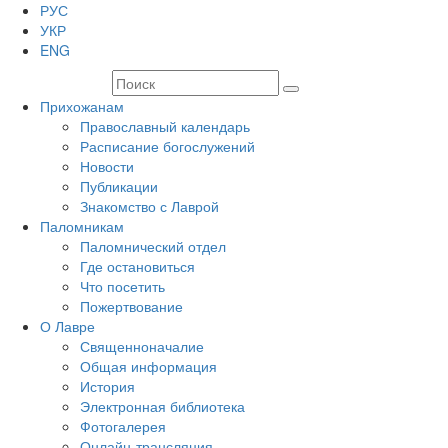
РУС
УКР
ENG
Прихожанам
Православный календарь
Расписание богослужений
Новости
Публикации
Знакомство с Лаврой
Паломникам
Паломнический отдел
Где остановиться
Что посетить
Пожертвование
О Лавре
Священноначалие
Общая информация
История
Электронная библиотека
Фотогалерея
Онлайн-трансляция