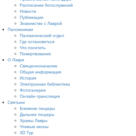
Расписание богослужений
Новости
Публикации
Знакомство с Лаврой
Паломникам
Паломнический отдел
Где остановиться
Что посетить
Пожертвование
О Лавре
Священноначалие
Общая информация
История
Электронная библиотека
Фотогалерея
Онлайн-трансляция
Святыни
Ближние пещеры
Дальние пещеры
Храмы Лавры
Чтимые иконы
3D Тур