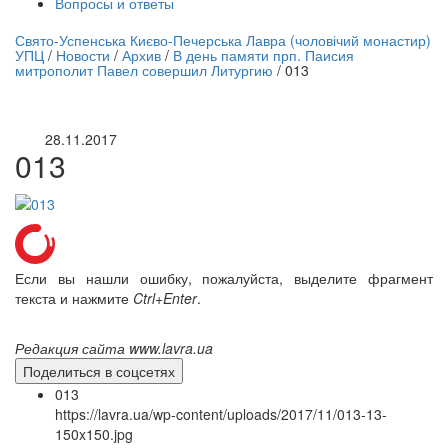
Вопросы и ответы
нлайн трансляция |
12 сентября
Свято-Успенська Києво-Печерська Лавра (чоловічий монастир)
УПЦ
/
Новости
/
Архив
/
В день памяти прп. Паисия
Название трансляции
митрополит Павел совершил Литургию
/
013
28.11.2017
013
Если вы нашли ошибку, пожалуйста, выделите фрагмент
текста и нажмите
Ctrl+Enter
.
Редакция сайта www.lavra.ua
Поделиться в соцсетях
013
https://lavra.ua/wp-content/uploads/2017/11/013-13-
150x150.jpg