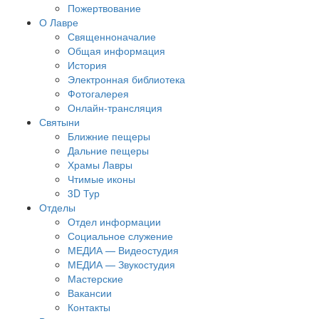
Пожертвование
О Лавре
Священноначалие
Общая информация
История
Электронная библиотека
Фотогалерея
Онлайн-трансляция
Святыни
Ближние пещеры
Дальние пещеры
Храмы Лавры
Чтимые иконы
3D Тур
Отделы
Отдел информации
Социальное служение
МЕДИА — Видеостудия
МЕДИА — Звукостудия
Мастерские
Вакансии
Контакты