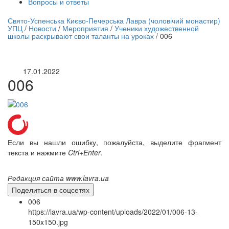
Вопросы и ответы
нлайн трансляция |
12 сентября
Свято-Успенська Києво-Печерська Лавра (чоловічий монастир)
УПЦ
/
Новости
/
Мероприятия
/
Ученики художественной
Название трансляции
школы раскрывают свои таланты на уроках
/
006
17.01.2022
006
Если вы нашли ошибку, пожалуйста, выделите фрагмент
текста и нажмите
Ctrl+Enter
.
Редакция сайта www.lavra.ua
Поделиться в соцсетях
006
https://lavra.ua/wp-content/uploads/2022/01/006-13-
150x150.jpg