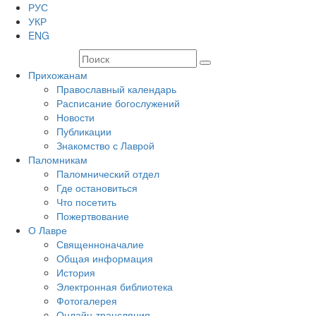
РУС
УКР
ENG
Прихожанам
Православный календарь
Расписание богослужений
Новости
Публикации
Знакомство с Лаврой
Паломникам
Паломнический отдел
Где остановиться
Что посетить
Пожертвование
О Лавре
Священноначалие
Общая информация
История
Электронная библиотека
Фотогалерея
Онлайн-трансляция