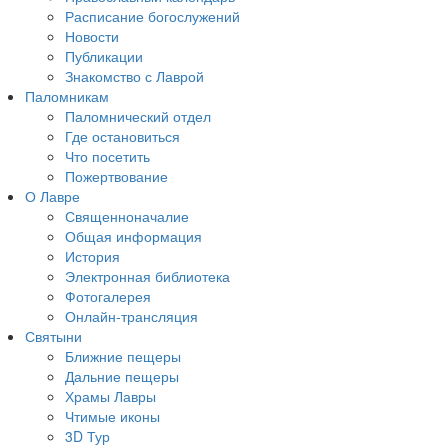
Расписание богослужений
Новости
Публикации
Знакомство с Лаврой
Паломникам
Паломнический отдел
Где остановиться
Что посетить
Пожертвование
О Лавре
Священноначалие
Общая информация
История
Электронная библиотека
Фотогалерея
Онлайн-трансляция
Святыни
Ближние пещеры
Дальние пещеры
Храмы Лавры
Чтимые иконы
3D Тур