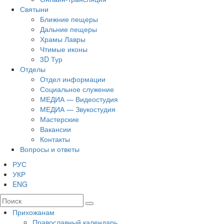
Святыни
Ближние пещеры
Дальние пещеры
Храмы Лавры
Чтимые иконы
3D Тур
Отделы
Отдел информации
Социальное служение
МЕДИА — Видеостудия
МЕДИА — Звукостудия
Мастерские
Вакансии
Контакты
Вопросы и ответы
РУС
УКР
ENG
Прихожанам
Православный календарь