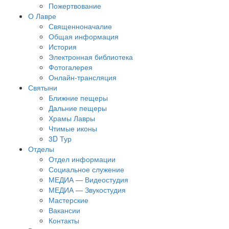
Пожертвование
О Лавре
Священноначалие
Общая информация
История
Электронная библиотека
Фотогалерея
Онлайн-трансляция
Святыни
Ближние пещеры
Дальние пещеры
Храмы Лавры
Чтимые иконы
3D Тур
Отделы
Отдел информации
Социальное служение
МЕДИА — Видеостудия
МЕДИА — Звукостудия
Мастерские
Вакансии
Контакты