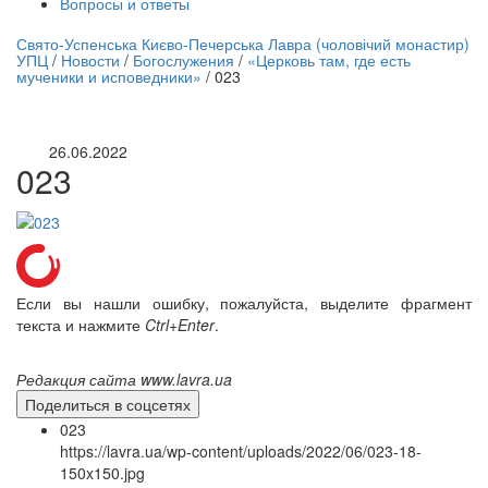
Вопросы и ответы
нлайн трансляция |
12 сентября
Свято-Успенська Києво-Печерська Лавра (чоловічий монастир)
УПЦ
/
Новости
/
Богослужения
/
«Церковь там, где есть
Название трансляции
мученики и исповедники»
/
023
26.06.2022
023
Если вы нашли ошибку, пожалуйста, выделите фрагмент
текста и нажмите
Ctrl+Enter
.
Редакция сайта www.lavra.ua
Поделиться в соцсетях
023
https://lavra.ua/wp-content/uploads/2022/06/023-18-
150x150.jpg