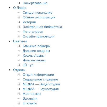
Пожертвование
О Лавре
Священноначалие
Общая информация
История
Электронная библиотека
Фотогалерея
Онлайн-трансляция
Святыни
Ближние пещеры
Дальние пещеры
Храмы Лавры
Чтимые иконы
3D Тур
Отделы
Отдел информации
Социальное служение
МЕДИА — Видеостудия
МЕДИА — Звукостудия
Мастерские
Вакансии
Контакты