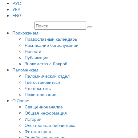
РУС
УКР
ENG
Прихожанам
Православный календарь
Расписание богослужений
Новости
Публикации
Знакомство с Лаврой
Паломникам
Паломнический отдел
Где остановиться
Что посетить
Пожертвование
О Лавре
Священноначалие
Общая информация
История
Электронная библиотека
Фотогалерея
Онлайн-трансляция