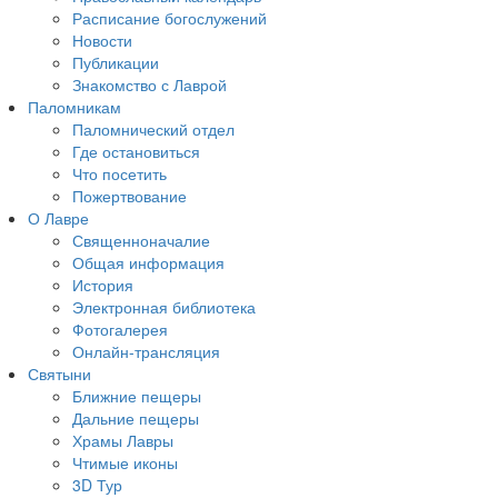
Расписание богослужений
Новости
Публикации
Знакомство с Лаврой
Паломникам
Паломнический отдел
Где остановиться
Что посетить
Пожертвование
О Лавре
Священноначалие
Общая информация
История
Электронная библиотека
Фотогалерея
Онлайн-трансляция
Святыни
Ближние пещеры
Дальние пещеры
Храмы Лавры
Чтимые иконы
3D Тур