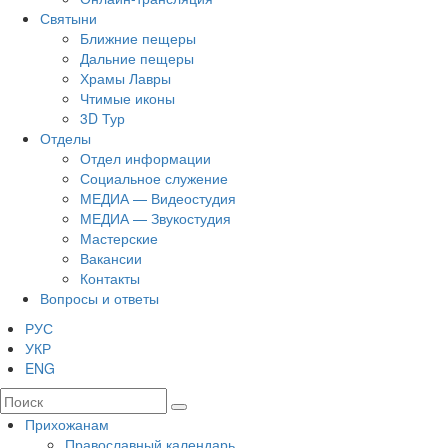
Святыни
Ближние пещеры
Дальние пещеры
Храмы Лавры
Чтимые иконы
3D Тур
Отделы
Отдел информации
Социальное служение
МЕДИА — Видеостудия
МЕДИА — Звукостудия
Мастерские
Вакансии
Контакты
Вопросы и ответы
РУС
УКР
ENG
Прихожанам
Православный календарь