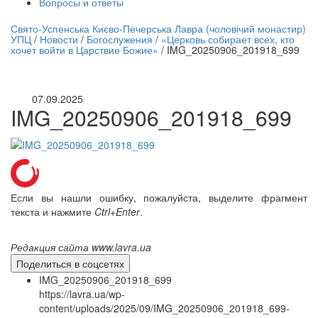
Вопросы и ответы
нлайн трансляция |
12 сентября
Свято-Успенська Києво-Печерська Лавра (чоловічий монастир)
УПЦ
/
Новости
/
Богослужения
/
«Церковь собирает всех, кто
Название трансляции
хочет войти в Царствие Божие»
/
IMG_20250906_201918_699
07.09.2025
IMG_20250906_201918_699
Если вы нашли ошибку, пожалуйста, выделите фрагмент
текста и нажмите
Ctrl+Enter
.
Редакция сайта www.lavra.ua
Поделиться в соцсетях
IMG_20250906_201918_699
https://lavra.ua/wp-
content/uploads/2025/09/IMG_20250906_201918_699-