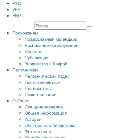
РУС
УКР
ENG
Прихожанам
Православный календарь
Расписание богослужений
Новости
Публикации
Знакомство с Лаврой
Паломникам
Паломнический отдел
Где остановиться
Что посетить
Пожертвование
О Лавре
Священноначалие
Общая информация
История
Электронная библиотека
Фотогалерея
Онлайн-трансляция