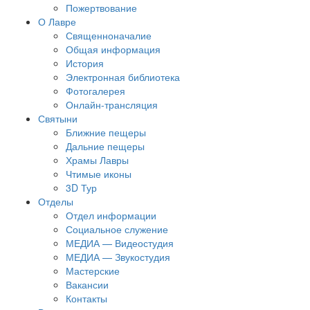
Пожертвование
О Лавре
Священноначалие
Общая информация
История
Электронная библиотека
Фотогалерея
Онлайн-трансляция
Святыни
Ближние пещеры
Дальние пещеры
Храмы Лавры
Чтимые иконы
3D Тур
Отделы
Отдел информации
Социальное служение
МЕДИА — Видеостудия
МЕДИА — Звукостудия
Мастерские
Вакансии
Контакты