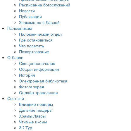
Расписание богослужений
Новости
Публикации
Знакомство с Лаврой
Паломникам
Паломнический отдел
Где остановиться
Что посетить
Пожертвование
О Лавре
Священноначалие
Общая информация
История
Электронная библиотека
Фотогалерея
Онлайн-трансляция
Святыни
Ближние пещеры
Дальние пещеры
Храмы Лавры
Чтимые иконы
3D Тур