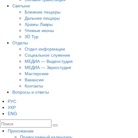
Святыни
Ближние пещеры
Дальние пещеры
Храмы Лавры
Чтимые иконы
3D Тур
Отделы
Отдел информации
Социальное служение
МЕДИА — Видеостудия
МЕДИА — Звукостудия
Мастерские
Вакансии
Контакты
Вопросы и ответы
РУС
УКР
ENG
Прихожанам
Православный календарь