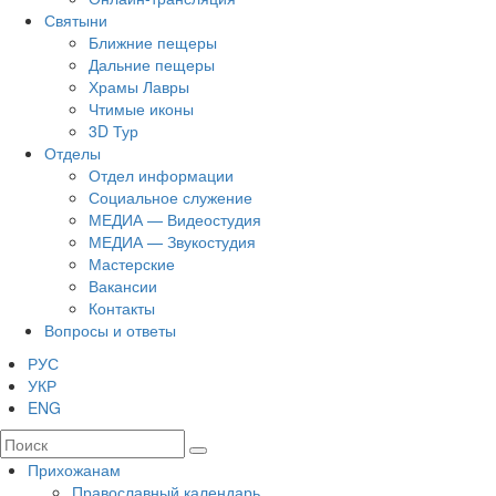
Святыни
Ближние пещеры
Дальние пещеры
Храмы Лавры
Чтимые иконы
3D Тур
Отделы
Отдел информации
Социальное служение
МЕДИА — Видеостудия
МЕДИА — Звукостудия
Мастерские
Вакансии
Контакты
Вопросы и ответы
РУС
УКР
ENG
Прихожанам
Православный календарь