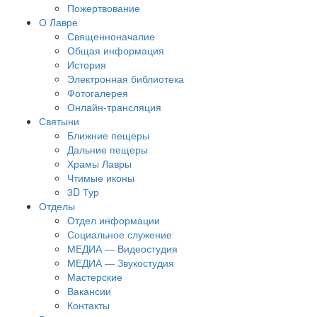
Пожертвование
О Лавре
Священноначалие
Общая информация
История
Электронная библиотека
Фотогалерея
Онлайн-трансляция
Святыни
Ближние пещеры
Дальние пещеры
Храмы Лавры
Чтимые иконы
3D Тур
Отделы
Отдел информации
Социальное служение
МЕДИА — Видеостудия
МЕДИА — Звукостудия
Мастерские
Вакансии
Контакты