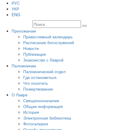
РУС
УКР
ENG
Прихожанам
Православный календарь
Расписание богослужений
Новости
Публикации
Знакомство с Лаврой
Паломникам
Паломнический отдел
Где остановиться
Что посетить
Пожертвование
О Лавре
Священноначалие
Общая информация
История
Электронная библиотека
Фотогалерея
Онлайн-трансляция