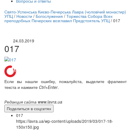
Вопросы и ответы
нлайн трансляция |
12 сентября
Свято-Успенська Києво-Печерська Лавра (чоловічий монастир)
УПЦ
/
Новости
/
Богослужения
/
Торжества Собора Всех
Название трансляции
преподобных Печерских возглавил Предстоятель УПЦ
/
017
24.03.2019
017
Если вы нашли ошибку, пожалуйста, выделите фрагмент
текста и нажмите
Ctrl+Enter
.
Редакция сайта www.lavra.ua
Поделиться в соцсетях
017
https://lavra.ua/wp-content/uploads/2019/03/017-18-
150x150.jpg