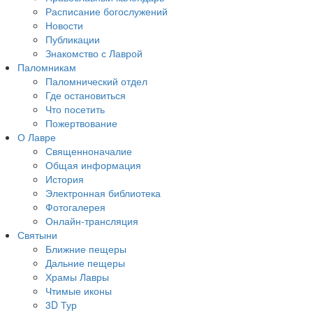
Расписание богослужений
Новости
Публикации
Знакомство с Лаврой
Паломникам
Паломнический отдел
Где остановиться
Что посетить
Пожертвование
О Лавре
Священноначалие
Общая информация
История
Электронная библиотека
Фотогалерея
Онлайн-трансляция
Святыни
Ближние пещеры
Дальние пещеры
Храмы Лавры
Чтимые иконы
3D Тур