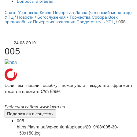
Вопросы и ответы
нлайн трансляция |
12 сентября
Свято-Успенська Києво-Печерська Лавра (чоловічий монастир)
УПЦ
/
Новости
/
Богослужения
/
Торжества Собора Всех
Название трансляции
преподобных Печерских возглавил Предстоятель УПЦ
/
005
24.03.2019
005
Если вы нашли ошибку, пожалуйста, выделите фрагмент
текста и нажмите
Ctrl+Enter
.
Редакция сайта www.lavra.ua
Поделиться в соцсетях
005
https://lavra.ua/wp-content/uploads/2019/03/005-30-
150x150.jpg