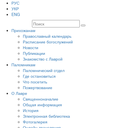
РУС
УКР
ENG
Прихожанам
Православный календарь
Расписание богослужений
Новости
Публикации
Знакомство с Лаврой
Паломникам
Паломнический отдел
Где остановиться
Что посетить
Пожертвование
О Лавре
Священноначалие
Общая информация
История
Электронная библиотека
Фотогалерея
Онлайн-трансляция