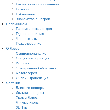
Расписание богослужений
Новости
Публикации
Знакомство с Лаврой
Паломникам
Паломнический отдел
Где остановиться
Что посетить
Пожертвование
О Лавре
Священноначалие
Общая информация
История
Электронная библиотека
Фотогалерея
Онлайн-трансляция
Святыни
Ближние пещеры
Дальние пещеры
Храмы Лавры
Чтимые иконы
3D Тур