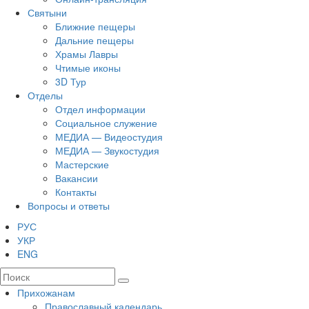
Святыни
Ближние пещеры
Дальние пещеры
Храмы Лавры
Чтимые иконы
3D Тур
Отделы
Отдел информации
Социальное служение
МЕДИА — Видеостудия
МЕДИА — Звукостудия
Мастерские
Вакансии
Контакты
Вопросы и ответы
РУС
УКР
ENG
Прихожанам
Православный календарь