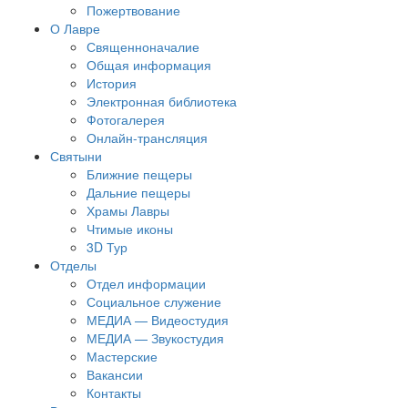
Пожертвование
О Лавре
Священноначалие
Общая информация
История
Электронная библиотека
Фотогалерея
Онлайн-трансляция
Святыни
Ближние пещеры
Дальние пещеры
Храмы Лавры
Чтимые иконы
3D Тур
Отделы
Отдел информации
Социальное служение
МЕДИА — Видеостудия
МЕДИА — Звукостудия
Мастерские
Вакансии
Контакты