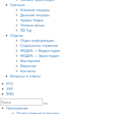
Святыни
Ближние пещеры
Дальние пещеры
Храмы Лавры
Чтимые иконы
3D Тур
Отделы
Отдел информации
Социальное служение
МЕДИА — Видеостудия
МЕДИА — Звукостудия
Мастерские
Вакансии
Контакты
Вопросы и ответы
РУС
УКР
ENG
Прихожанам
Православный календарь