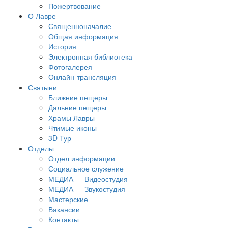
Пожертвование
О Лавре
Священноначалие
Общая информация
История
Электронная библиотека
Фотогалерея
Онлайн-трансляция
Святыни
Ближние пещеры
Дальние пещеры
Храмы Лавры
Чтимые иконы
3D Тур
Отделы
Отдел информации
Социальное служение
МЕДИА — Видеостудия
МЕДИА — Звукостудия
Мастерские
Вакансии
Контакты