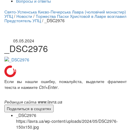
Вопросы и ответы
нлайн трансляция |
12 сентября
Свято-Успенська Києво-Печерська Лавра (чоловічий монастир)
УПЦ
/
Новости
/
Торжества Пасхи Христовой в Лавре возглавил
Название трансляции
Предстоятель УПЦ
/
_DSC2976
05.05.2024
_DSC2976
Если вы нашли ошибку, пожалуйста, выделите фрагмент
текста и нажмите
Ctrl+Enter
.
Редакция сайта www.lavra.ua
Поделиться в соцсетях
_DSC2976
https://lavra.ua/wp-content/uploads/2024/05/DSC2976-
150x150.jpg