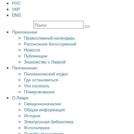
РУС
УКР
ENG
Прихожанам
Православный календарь
Расписание богослужений
Новости
Публикации
Знакомство с Лаврой
Паломникам
Паломнический отдел
Где остановиться
Что посетить
Пожертвование
О Лавре
Священноначалие
Общая информация
История
Электронная библиотека
Фотогалерея
Онлайн-трансляция