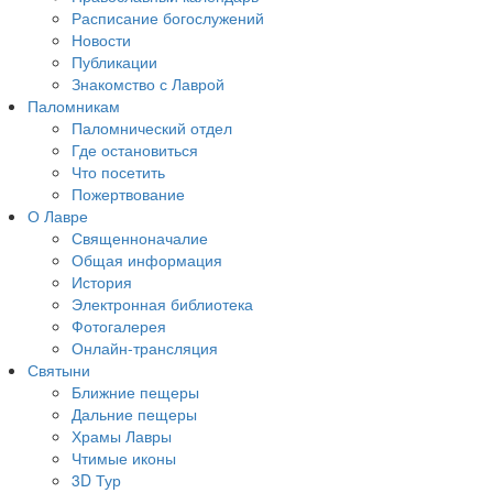
Расписание богослужений
Новости
Публикации
Знакомство с Лаврой
Паломникам
Паломнический отдел
Где остановиться
Что посетить
Пожертвование
О Лавре
Священноначалие
Общая информация
История
Электронная библиотека
Фотогалерея
Онлайн-трансляция
Святыни
Ближние пещеры
Дальние пещеры
Храмы Лавры
Чтимые иконы
3D Тур