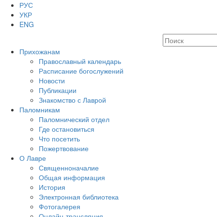
РУС
УКР
ENG
Прихожанам
Православный календарь
Расписание богослужений
Новости
Публикации
Знакомство с Лаврой
Паломникам
Паломнический отдел
Где остановиться
Что посетить
Пожертвование
О Лавре
Священноначалие
Общая информация
История
Электронная библиотека
Фотогалерея
Онлайн-трансляция