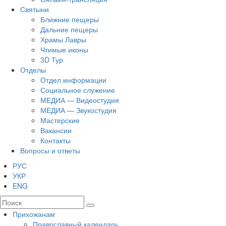
Святыни
Ближние пещеры
Дальние пещеры
Храмы Лавры
Чтимые иконы
3D Тур
Отделы
Отдел информации
Социальное служение
МЕДИА — Видеостудия
МЕДИА — Звукостудия
Мастерские
Вакансии
Контакты
Вопросы и ответы
РУС
УКР
ENG
Прихожанам
Православный календарь