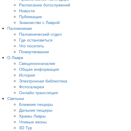
Расписание богослужений
Новости
Публикации
Знакомство с Лаврой
Паломникам
Паломнический отдел
Где остановиться
Что посетить
Пожертвование
О Лавре
Священноначалие
Общая информация
История
Электронная библиотека
Фотогалерея
Онлайн-трансляция
Святыни
Ближние пещеры
Дальние пещеры
Храмы Лавры
Чтимые иконы
3D Тур