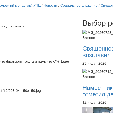
чоловічий монастир) УПЦ
/
Новости
/
Социальное служение
/
Священ
Выбор р
Онлайн трансляции
сия для печати
12 сентября 2015
Назван
12 сентября 2015
Назван
Важное
12 сентября 2015
Назван
12 сентября 2015
Назван
Священно
12 сентября 2015
Назван
возглавил 
12 сентября 2015
Назван
12 сентября 2015
Назван
ите фрагмент текста и нажмите
Ctrl+Enter
.
23 июля, 2026
12 сентября 2015
Назван
Перейти к архиву
Важное
Наместник
021/12/008-24-150x150.jpg
отметил де
12 июля, 2026