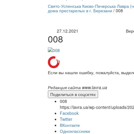
нлайн трансляция |
12 сентября
Свято-Успенська Києво-Печерська Лавра (
дома престарелых в г. Березани
/
008
Название трансляции
27.12.2021
Вер
008
Если вы нашли ошибку, пожалуйста, выдел
Редакция сайта www.lavra.ua
Поделиться в соцсетях
008
https://lavra.ua/wp-content/uploads/2
Facebook
Twitter
ВКонтакте
Одноклассники