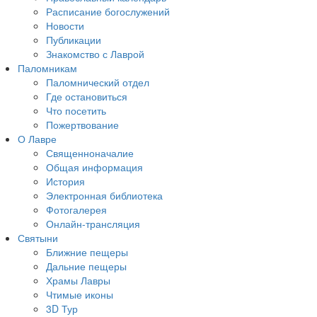
Расписание богослужений
Новости
Публикации
Знакомство с Лаврой
Паломникам
Паломнический отдел
Где остановиться
Что посетить
Пожертвование
О Лавре
Священноначалие
Общая информация
История
Электронная библиотека
Фотогалерея
Онлайн-трансляция
Святыни
Ближние пещеры
Дальние пещеры
Храмы Лавры
Чтимые иконы
3D Тур