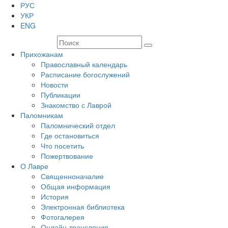
РУС
УКР
ENG
Прихожанам
Православный календарь
Расписание богослужений
Новости
Публикации
Знакомство с Лаврой
Паломникам
Паломнический отдел
Где остановиться
Что посетить
Пожертвование
О Лавре
Священноначалие
Общая информация
История
Электронная библиотека
Фотогалерея
Онлайн-трансляция