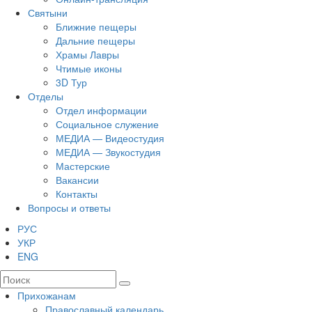
Святыни
Ближние пещеры
Дальние пещеры
Храмы Лавры
Чтимые иконы
3D Тур
Отделы
Отдел информации
Социальное служение
МЕДИА — Видеостудия
МЕДИА — Звукостудия
Мастерские
Вакансии
Контакты
Вопросы и ответы
РУС
УКР
ENG
Прихожанам
Православный календарь