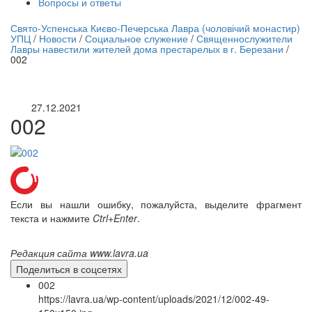
Вопросы и ответы
нлайн трансляция |
12 сентября
Свято-Успенська Києво-Печерська Лавра (чоловічий монастир)
УПЦ
/
Новости
/
Социальное служение
/
Священнослужители
Название трансляции
Лавры навестили жителей дома престарелых в г. Березани
/
002
27.12.2021
002
Если вы нашли ошибку, пожалуйста, выделите фрагмент
текста и нажмите
Ctrl+Enter
.
Редакция сайта www.lavra.ua
Поделиться в соцсетях
002
https://lavra.ua/wp-content/uploads/2021/12/002-49-