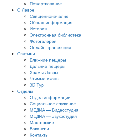
Пожертвование
О Лавре
Священноначалие
Общая информация
История
Электронная библиотека
Фотогалерея
Онлайн-трансляция
Святыни
Ближние пещеры
Дальние пещеры
Храмы Лавры
Чтимые иконы
3D Тур
Отделы
Отдел информации
Социальное служение
МЕДИА — Видеостудия
МЕДИА — Звукостудия
Мастерские
Вакансии
Контакты