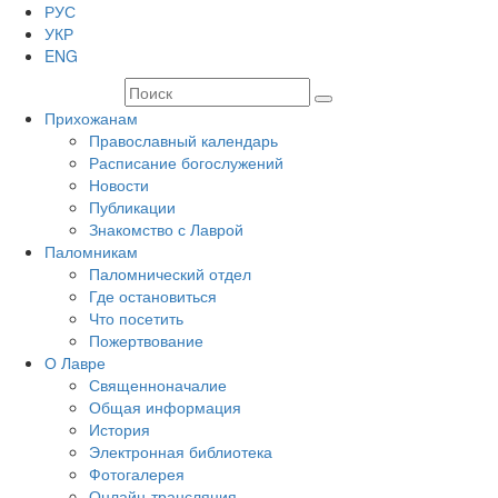
РУС
УКР
ENG
Прихожанам
Православный календарь
Расписание богослужений
Новости
Публикации
Знакомство с Лаврой
Паломникам
Паломнический отдел
Где остановиться
Что посетить
Пожертвование
О Лавре
Священноначалие
Общая информация
История
Электронная библиотека
Фотогалерея
Онлайн-трансляция