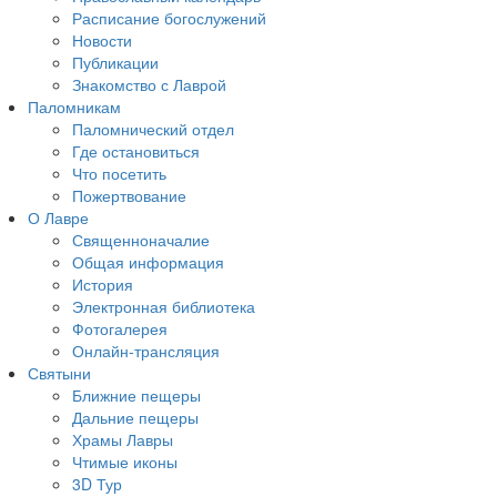
Расписание богослужений
Новости
Публикации
Знакомство с Лаврой
Паломникам
Паломнический отдел
Где остановиться
Что посетить
Пожертвование
О Лавре
Священноначалие
Общая информация
История
Электронная библиотека
Фотогалерея
Онлайн-трансляция
Святыни
Ближние пещеры
Дальние пещеры
Храмы Лавры
Чтимые иконы
3D Тур