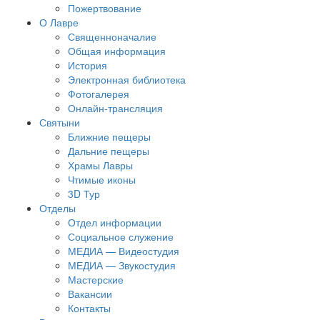
Пожертвование
О Лавре
Священноначалие
Общая информация
История
Электронная библиотека
Фотогалерея
Онлайн-трансляция
Святыни
Ближние пещеры
Дальние пещеры
Храмы Лавры
Чтимые иконы
3D Тур
Отделы
Отдел информации
Социальное служение
МЕДИА — Видеостудия
МЕДИА — Звукостудия
Мастерские
Вакансии
Контакты