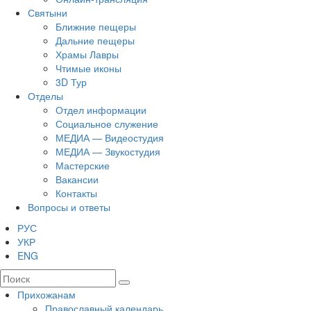
Святыни
Ближние пещеры
Дальние пещеры
Храмы Лавры
Чтимые иконы
3D Тур
Отделы
Отдел информации
Социальное служение
МЕДИА — Видеостудия
МЕДИА — Звукостудия
Мастерские
Вакансии
Контакты
Вопросы и ответы
РУС
УКР
ENG
Прихожанам
Православный календарь