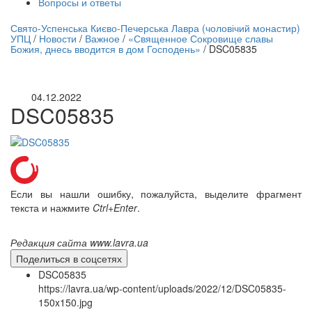
Вопросы и ответы
нлайн трансляция |
12 сентября
Свято-Успенська Києво-Печерська Лавра (чоловічий монастир)
УПЦ
/
Новости
/
Важное
/
«Священное Сокровище славы
Название трансляции
Божия, днесь вводится в дом Господень»
/
DSC05835
04.12.2022
DSC05835
Если вы нашли ошибку, пожалуйста, выделите фрагмент
текста и нажмите
Ctrl+Enter
.
Редакция сайта www.lavra.ua
Поделиться в соцсетях
DSC05835
https://lavra.ua/wp-content/uploads/2022/12/DSC05835-
150x150.jpg