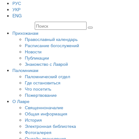
РУС
УКР
ENG
Прихожанам
Православный календарь
Расписание богослужений
Новости
Публикации
Знакомство с Лаврой
Паломникам
Паломнический отдел
Где остановиться
Что посетить
Пожертвование
О Лавре
Священноначалие
Общая информация
История
Электронная библиотека
Фотогалерея
Онлайн-трансляция