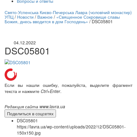
Вопросы и ответы
нлайн трансляция |
12 сентября
Свято-Успенська Києво-Печерська Лавра (чоловічий монастир)
УПЦ
/
Новости
/
Важное
/
«Священное Сокровище славы
Название трансляции
Божия, днесь вводится в дом Господень»
/
DSC05801
04.12.2022
DSC05801
Если вы нашли ошибку, пожалуйста, выделите фрагмент
текста и нажмите
Ctrl+Enter
.
Редакция сайта www.lavra.ua
Поделиться в соцсетях
DSC05801
https://lavra.ua/wp-content/uploads/2022/12/DSC05801-
150x150.jpg