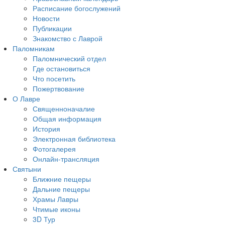
Расписание богослужений
Новости
Публикации
Знакомство с Лаврой
Паломникам
Паломнический отдел
Где остановиться
Что посетить
Пожертвование
О Лавре
Священноначалие
Общая информация
История
Электронная библиотека
Фотогалерея
Онлайн-трансляция
Святыни
Ближние пещеры
Дальние пещеры
Храмы Лавры
Чтимые иконы
3D Тур