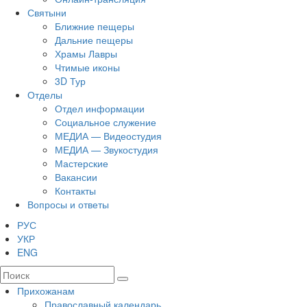
Святыни
Ближние пещеры
Дальние пещеры
Храмы Лавры
Чтимые иконы
3D Тур
Отделы
Отдел информации
Социальное служение
МЕДИА — Видеостудия
МЕДИА — Звукостудия
Мастерские
Вакансии
Контакты
Вопросы и ответы
РУС
УКР
ENG
Прихожанам
Православный календарь