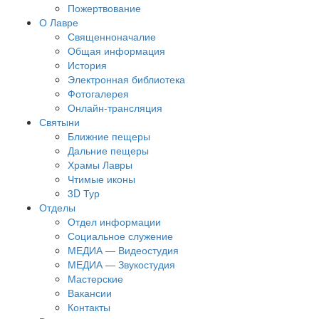
Пожертвование
О Лавре
Священноначалие
Общая информация
История
Электронная библиотека
Фотогалерея
Онлайн-трансляция
Святыни
Ближние пещеры
Дальние пещеры
Храмы Лавры
Чтимые иконы
3D Тур
Отделы
Отдел информации
Социальное служение
МЕДИА — Видеостудия
МЕДИА — Звукостудия
Мастерские
Вакансии
Контакты