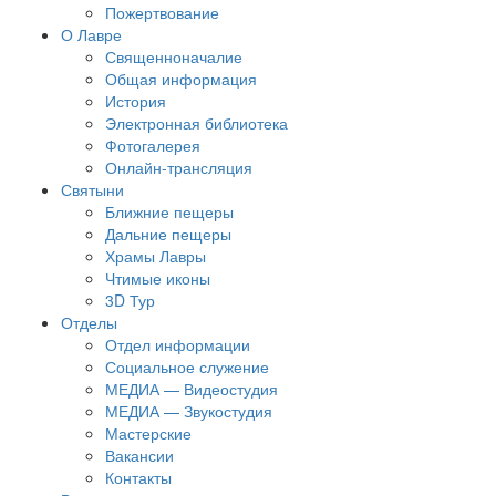
Пожертвование
О Лавре
Священноначалие
Общая информация
История
Электронная библиотека
Фотогалерея
Онлайн-трансляция
Святыни
Ближние пещеры
Дальние пещеры
Храмы Лавры
Чтимые иконы
3D Тур
Отделы
Отдел информации
Социальное служение
МЕДИА — Видеостудия
МЕДИА — Звукостудия
Мастерские
Вакансии
Контакты