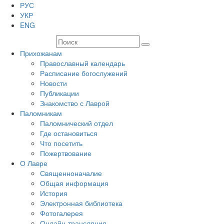
РУС
УКР
ENG
Прихожанам
Православный календарь
Расписание богослужений
Новости
Публикации
Знакомство с Лаврой
Паломникам
Паломнический отдел
Где остановиться
Что посетить
Пожертвование
О Лавре
Священноначалие
Общая информация
История
Электронная библиотека
Фотогалерея
Онлайн-трансляция