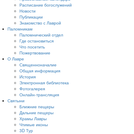
Расписание богослужений
Новости
Публикации
Знакомство с Лаврой
Паломникам
Паломнический отдел
Где остановиться
Что посетить
Пожертвование
О Лавре
Священноначалие
Общая информация
История
Электронная библиотека
Фотогалерея
Онлайн-трансляция
Святыни
Ближние пещеры
Дальние пещеры
Храмы Лавры
Чтимые иконы
3D Тур