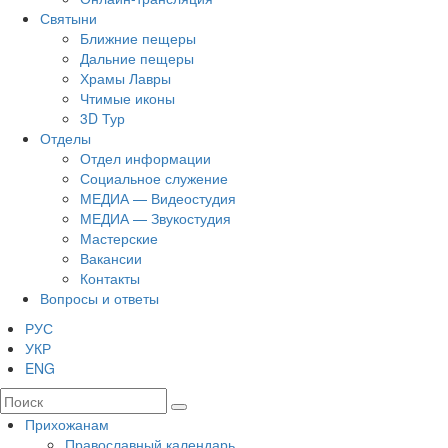
Святыни
Ближние пещеры
Дальние пещеры
Храмы Лавры
Чтимые иконы
3D Тур
Отделы
Отдел информации
Социальное служение
МЕДИА — Видеостудия
МЕДИА — Звукостудия
Мастерские
Вакансии
Контакты
Вопросы и ответы
РУС
УКР
ENG
Прихожанам
Православный календарь