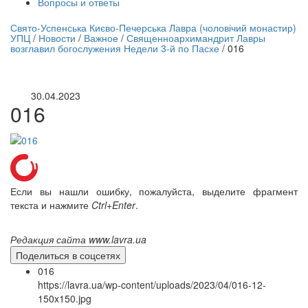
Вопросы и ответы
нлайн трансляция |
12 сентября
Свято-Успенська Києво-Печерська Лавра (чоловічий монастир)
УПЦ
/
Новости
/
Важное
/
Священноархимандрит Лавры
Название трансляции
возглавил богослужения Недели 3-й по Пасхе
/
016
30.04.2023
016
Если вы нашли ошибку, пожалуйста, выделите фрагмент
текста и нажмите
Ctrl+Enter
.
Редакция сайта www.lavra.ua
Поделиться в соцсетях
016
https://lavra.ua/wp-content/uploads/2023/04/016-12-
150x150.jpg