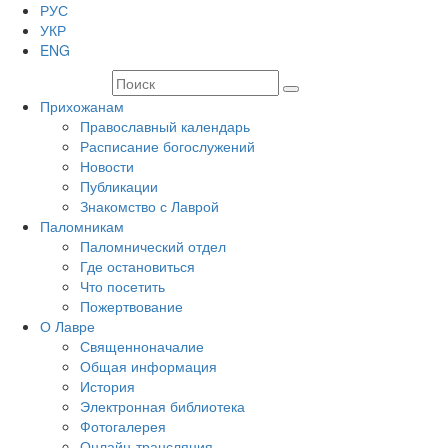
РУС
УКР
ENG
Прихожанам
Православный календарь
Расписание богослужений
Новости
Публикации
Знакомство с Лаврой
Паломникам
Паломнический отдел
Где остановиться
Что посетить
Пожертвование
О Лавре
Священноначалие
Общая информация
История
Электронная библиотека
Фотогалерея
Онлайн-трансляция