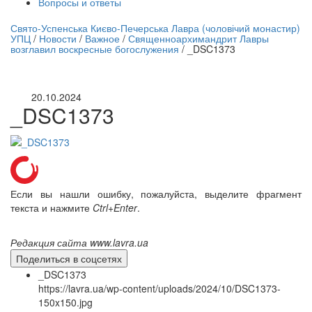
Вопросы и ответы
нлайн трансляция |
12 сентября
Свято-Успенська Києво-Печерська Лавра (чоловічий монастир)
УПЦ
/
Новости
/
Важное
/
Священноархимандрит Лавры
Название трансляции
возглавил воскресные богослужения
/
_DSC1373
20.10.2024
_DSC1373
Если вы нашли ошибку, пожалуйста, выделите фрагмент
текста и нажмите
Ctrl+Enter
.
Редакция сайта www.lavra.ua
Поделиться в соцсетях
_DSC1373
https://lavra.ua/wp-content/uploads/2024/10/DSC1373-
150x150.jpg