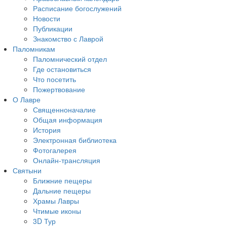
Расписание богослужений
Новости
Публикации
Знакомство с Лаврой
Паломникам
Паломнический отдел
Где остановиться
Что посетить
Пожертвование
О Лавре
Священноначалие
Общая информация
История
Электронная библиотека
Фотогалерея
Онлайн-трансляция
Святыни
Ближние пещеры
Дальние пещеры
Храмы Лавры
Чтимые иконы
3D Тур