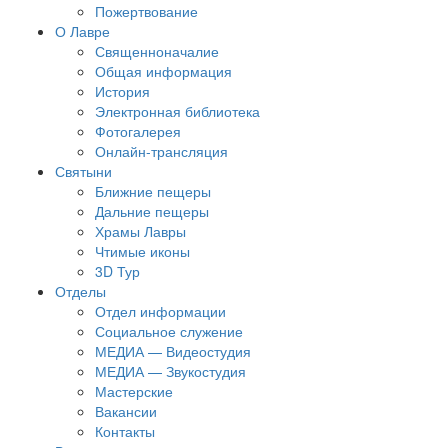
Пожертвование
О Лавре
Священноначалие
Общая информация
История
Электронная библиотека
Фотогалерея
Онлайн-трансляция
Святыни
Ближние пещеры
Дальние пещеры
Храмы Лавры
Чтимые иконы
3D Тур
Отделы
Отдел информации
Социальное служение
МЕДИА — Видеостудия
МЕДИА — Звукостудия
Мастерские
Вакансии
Контакты