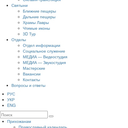
Святыни
Ближние пещеры
Дальние пещеры
Храмы Лавры
Чтимые иконы
3D Тур
Отделы
Отдел информации
Социальное служение
МЕДИА — Видеостудия
МЕДИА — Звукостудия
Мастерские
Вакансии
Контакты
Вопросы и ответы
РУС
УКР
ENG
Прихожанам
Православный календарь